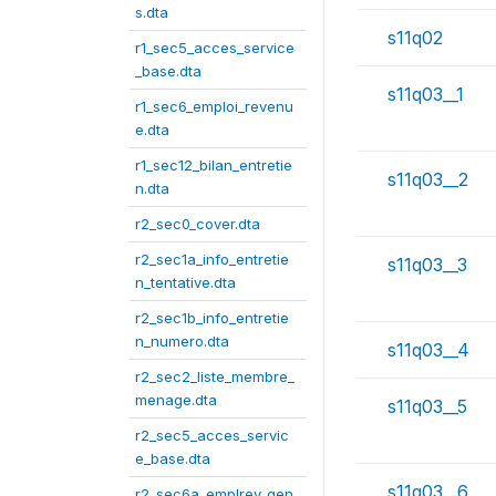
s.dta
s11q02
r1_sec5_acces_service
_base.dta
s11q03__1
r1_sec6_emploi_revenu
e.dta
r1_sec12_bilan_entretie
s11q03__2
n.dta
r2_sec0_cover.dta
r2_sec1a_info_entretie
s11q03__3
n_tentative.dta
r2_sec1b_info_entretie
n_numero.dta
s11q03__4
r2_sec2_liste_membre_
menage.dta
s11q03__5
r2_sec5_acces_servic
e_base.dta
s11q03__6
r2_sec6a_emplrev_gen