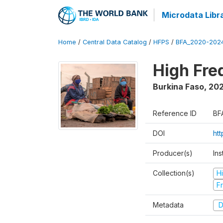
Microdata Libr
Home
/
Central Data Catalog
/
HFPS
/
BFA_2020-202
High Fr
Burkina Faso
,
202
Reference ID
BF
DOI
ht
Producer(s)
Ins
Collection(s)
H
Fr
Metadata
D