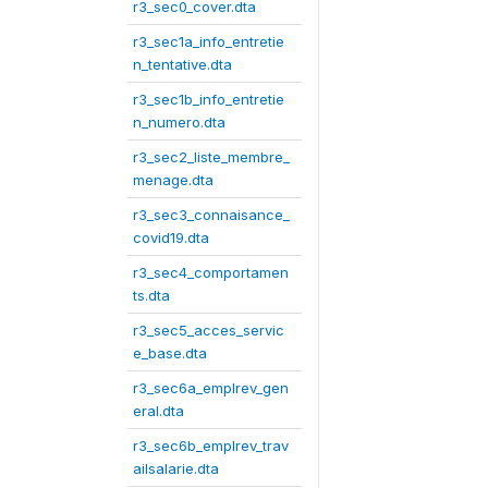
r3_sec0_cover.dta
r3_sec1a_info_entretie
n_tentative.dta
r3_sec1b_info_entretie
n_numero.dta
r3_sec2_liste_membre_
menage.dta
r3_sec3_connaisance_
covid19.dta
r3_sec4_comportamen
ts.dta
r3_sec5_acces_servic
e_base.dta
r3_sec6a_emplrev_gen
eral.dta
r3_sec6b_emplrev_trav
ailsalarie.dta