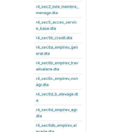
r4_sec2_liste_membre_
menage.dta
r4_sec5_acces_servic
e_base.dta
r4_sec5b_credit.dta
r4_sec6a_emplrev_gen
eral.dta
r4_sec6b_emplrev_trav
ailsalarie.dta
r4_sec6c_emplrev_non
agr.dta
r4_sec6d_b_elevage.dt
a
r4_sec6d_emplrev_agr.
dta
r4_sec6db_emplrev_el
evage.dta