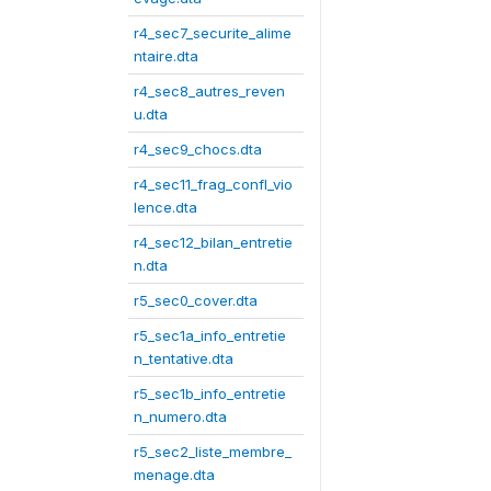
r4_sec7_securite_alime
ntaire.dta
r4_sec8_autres_reven
u.dta
r4_sec9_chocs.dta
r4_sec11_frag_confl_vio
lence.dta
r4_sec12_bilan_entretie
n.dta
r5_sec0_cover.dta
r5_sec1a_info_entretie
n_tentative.dta
r5_sec1b_info_entretie
n_numero.dta
r5_sec2_liste_membre_
menage.dta