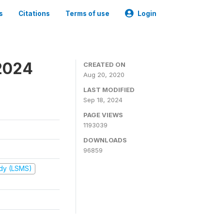
s
Citations
Terms of use
Login
2024
CREATED ON
Aug 20, 2020
LAST MODIFIED
Sep 18, 2024
PAGE VIEWS
1193039
DOWNLOADS
96859
udy (LSMS)