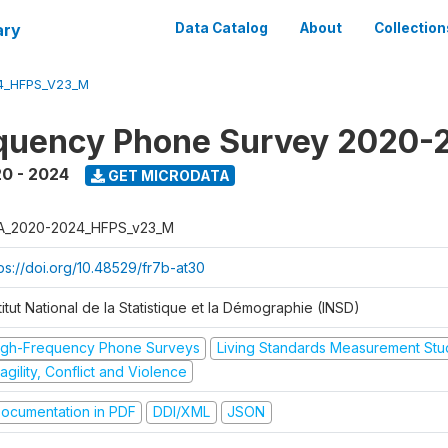
ary
Data Catalog
About
Collection
4_HFPS_V23_M
equency Phone Survey 2020-
0 - 2024
GET MICRODATA
A_2020-2024_HFPS_v23_M
tps://doi.org/10.48529/fr7b-at30
titut National de la Statistique et la Démographie (INSD)
igh-Frequency Phone Surveys
Living Standards Measurement St
agility, Conflict and Violence
ocumentation in PDF
DDI/XML
JSON