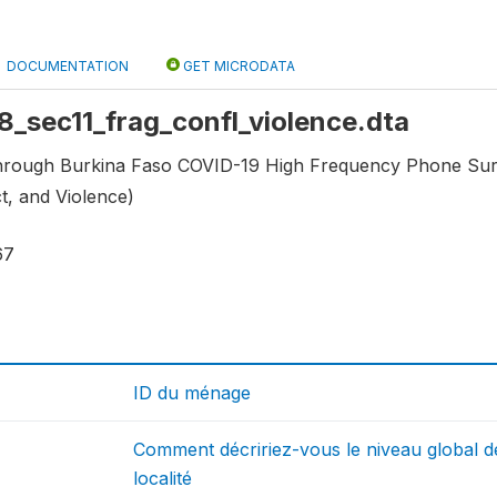
DOCUMENTATION
GET MICRODATA
 r8_sec11_frag_confl_violence.dta
through Burkina Faso COVID-19 High Frequency Phone Surv
ict, and Violence)
67
ID du ménage
Comment décririez-vous le niveau global d
localité