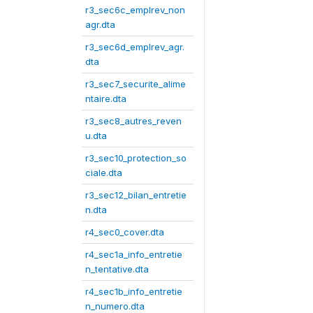
r3_sec6c_emplrev_non
agr.dta
r3_sec6d_emplrev_agr.
dta
r3_sec7_securite_alime
ntaire.dta
r3_sec8_autres_reven
u.dta
r3_sec10_protection_so
ciale.dta
r3_sec12_bilan_entretie
n.dta
r4_sec0_cover.dta
r4_sec1a_info_entretie
n_tentative.dta
r4_sec1b_info_entretie
n_numero.dta