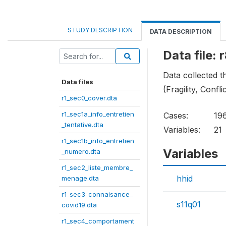
STUDY DESCRIPTION
DATA DESCRIPTION
Data file:
Data collected 
Data files
(Fragility, Confl
r1_sec0_cover.dta
r1_sec1a_info_entretien
Cases:
19
_tentative.dta
Variables:
21
r1_sec1b_info_entretien
Variables
_numero.dta
r1_sec2_liste_membre_
hhid
menage.dta
r1_sec3_connaisance_
s11q01
covid19.dta
r1_sec4_comportament