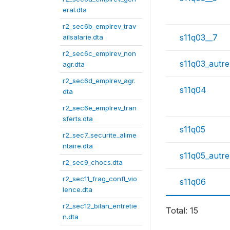
eral.dta
r2_sec6b_emplrev_trav
s11q03__7
ailsalarie.dta
r2_sec6c_emplrev_non
s11q03_autre
agr.dta
r2_sec6d_emplrev_agr.
s11q04
dta
r2_sec6e_emplrev_tran
sferts.dta
s11q05
r2_sec7_securite_alime
ntaire.dta
s11q05_autre
r2_sec9_chocs.dta
r2_sec11_frag_confl_vio
s11q06
lence.dta
r2_sec12_bilan_entretie
Total: 15
n.dta