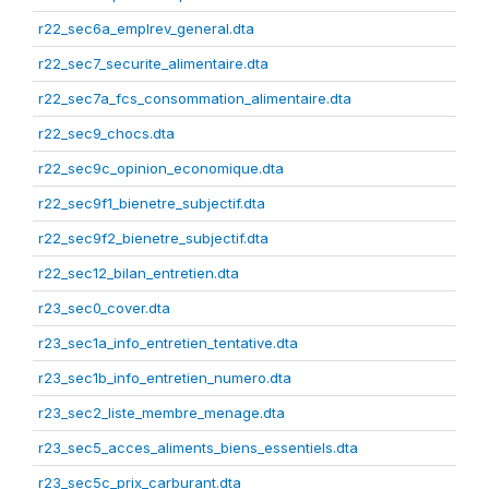
r22_sec6a_emplrev_general.dta
r22_sec7_securite_alimentaire.dta
r22_sec7a_fcs_consommation_alimentaire.dta
r22_sec9_chocs.dta
r22_sec9c_opinion_economique.dta
r22_sec9f1_bienetre_subjectif.dta
r22_sec9f2_bienetre_subjectif.dta
r22_sec12_bilan_entretien.dta
r23_sec0_cover.dta
r23_sec1a_info_entretien_tentative.dta
r23_sec1b_info_entretien_numero.dta
r23_sec2_liste_membre_menage.dta
r23_sec5_acces_aliments_biens_essentiels.dta
r23_sec5c_prix_carburant.dta