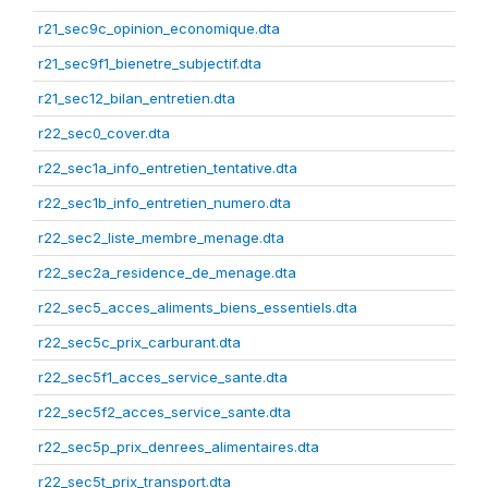
r21_sec9c_opinion_economique.dta
r21_sec9f1_bienetre_subjectif.dta
r21_sec12_bilan_entretien.dta
r22_sec0_cover.dta
r22_sec1a_info_entretien_tentative.dta
r22_sec1b_info_entretien_numero.dta
r22_sec2_liste_membre_menage.dta
r22_sec2a_residence_de_menage.dta
r22_sec5_acces_aliments_biens_essentiels.dta
r22_sec5c_prix_carburant.dta
r22_sec5f1_acces_service_sante.dta
r22_sec5f2_acces_service_sante.dta
r22_sec5p_prix_denrees_alimentaires.dta
r22_sec5t_prix_transport.dta