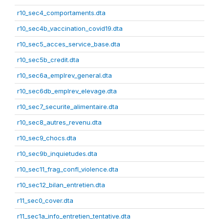
r10_sec4_comportaments.dta
r10_sec4b_vaccination_covid19.dta
r10_sec5_acces_service_base.dta
r10_sec5b_credit.dta
r10_sec6a_emplrev_general.dta
r10_sec6db_emplrev_elevage.dta
r10_sec7_securite_alimentaire.dta
r10_sec8_autres_revenu.dta
r10_sec9_chocs.dta
r10_sec9b_inquietudes.dta
r10_sec11_frag_confl_violence.dta
r10_sec12_bilan_entretien.dta
r11_sec0_cover.dta
r11_sec1a_info_entretien_tentative.dta