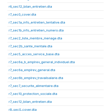
r6_sec12_bilan_entretien.dta
r7_sec0_cover.dta
r7_sec1a_info_entretien_tentative.dta
r7_sec1b_info_entretien_numero.dta
r7_sec2_liste_membre_menage.dta
r7_sec2b_sante_mentale.dta
r7_sec5_acces_service_base.dta
r7_sec6a_b_emplrev_general_individuel.dta
r7_sec6a_emplrev_general.dta
r7_sec6b_emplrev_travailsalarie.dta
r7_sec7_securite_alimentaire.dta
r7_sec10_protection_sociale.dta
r7_sec12_bilan_entretien.dta
r8_sec0_cover.dta