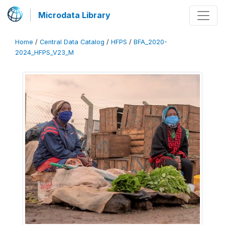
Microdata Library
Home
/
Central Data Catalog
/
HFPS
/
BFA_2020-
2024_HFPS_V23_M