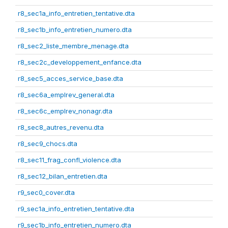
r8_sec1a_info_entretien_tentative.dta
r8_sec1b_info_entretien_numero.dta
r8_sec2_liste_membre_menage.dta
r8_sec2c_developpement_enfance.dta
r8_sec5_acces_service_base.dta
r8_sec6a_emplrev_general.dta
r8_sec6c_emplrev_nonagr.dta
r8_sec8_autres_revenu.dta
r8_sec9_chocs.dta
r8_sec11_frag_confl_violence.dta
r8_sec12_bilan_entretien.dta
r9_sec0_cover.dta
r9_sec1a_info_entretien_tentative.dta
r9_sec1b_info_entretien_numero.dta