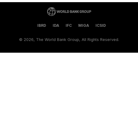
IBRD
IDA
IFC
MIGA
ICSID
©
2026, The World Bank Group, All Rights Reserved.