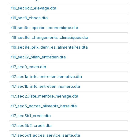
r16_sec6d2_elevage.dta
r16_sec9_chocs.dta
r16_sec9c_opinion_economique.dta
r16_sec9d_changements_climatiques.dta
r16_sec9e_prix_denr_es_alimentaires.dta
r16_sec12_bilan_entretien.dta
r17_sec0_cover.dta
r17_sec1a_info_entretien_tentative.dta
r17_sec1b_info_entretien_numero.dta
r17_sec2_liste_membre_menage.dta
r17_sec5_acces_aliments_base.dta
r17_sec5b1_credit.dta
r17_sec5b2_credit.dta
r17_sec5g1_acces_service_sante.dta