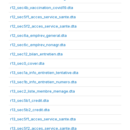
r12_sec4b_vaccination_covid19.dta
r12_sec5f1_acces_service_sante.dta
r12_sec5f2_acces_service_sante.dta
r12_sec6a_emplrev_general.dta
r12_sec6c_emplrev_nonagr.dta
r12_sec12_bilan_entretien.dta
r13_sec0_cover.dta
r13_sec1a_info_entretien_tentative.dta
r13_sec1b_info_entretien_numero.dta
r13_sec2_liste_membre_menage.dta
r13_sec5b1_credit.dta
r13_sec5b2_credit.dta
r13_sec5f1_acces_service_sante.dta
r13_sec5f2_acces_service_sante.dta