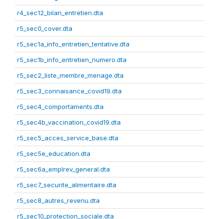
r4_sec12_bilan_entretien.dta
r5_sec0_cover.dta
r5_sec1a_info_entretien_tentative.dta
r5_sec1b_info_entretien_numero.dta
r5_sec2_liste_membre_menage.dta
r5_sec3_connaisance_covid19.dta
r5_sec4_comportaments.dta
r5_sec4b_vaccination_covid19.dta
r5_sec5_acces_service_base.dta
r5_sec5e_education.dta
r5_sec6a_emplrev_general.dta
r5_sec7_securite_alimentaire.dta
r5_sec8_autres_revenu.dta
r5_sec10_protection_sociale.dta