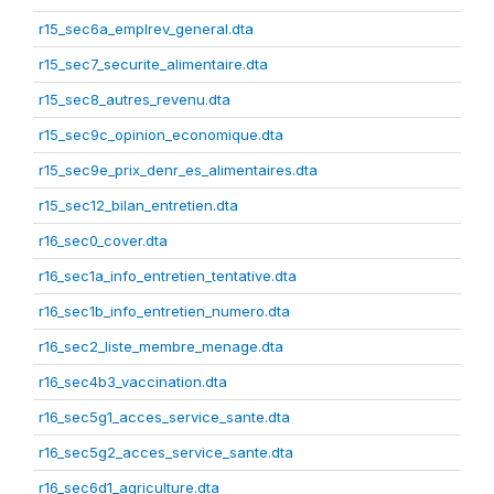
r15_sec6a_emplrev_general.dta
r15_sec7_securite_alimentaire.dta
r15_sec8_autres_revenu.dta
r15_sec9c_opinion_economique.dta
r15_sec9e_prix_denr_es_alimentaires.dta
r15_sec12_bilan_entretien.dta
r16_sec0_cover.dta
r16_sec1a_info_entretien_tentative.dta
r16_sec1b_info_entretien_numero.dta
r16_sec2_liste_membre_menage.dta
r16_sec4b3_vaccination.dta
r16_sec5g1_acces_service_sante.dta
r16_sec5g2_acces_service_sante.dta
r16_sec6d1_agriculture.dta