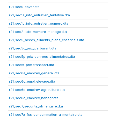
r21_sec0_cover.dta
r21_sec1a_info_entretien_tentative.dta
r21_sec1b_info_entretien_numero.dta
r21_sec2_liste_membre_menage.dta
r21_sec5_acces_aliments_biens_essentiels.dta
r21_sec5c_prix_carburant.dta
r21_sec5p_prix_denrees_alimentaires.dta
r21_sec5t_prix_transport.dta
r21_sec6a_emplrev_general.dta
r21_sec6c_empl_elevage.dta
r21_sec6c_emplrev_agriculture.dta
r21_sec6c_emplrev_nonagr.dta
r21_sec7_securite_alimentaire.dta
r21_sec7a_fcs_consommation_alimentaire.dta