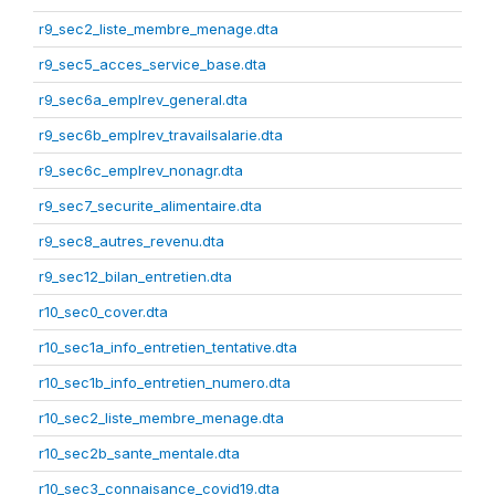
r9_sec2_liste_membre_menage.dta
r9_sec5_acces_service_base.dta
r9_sec6a_emplrev_general.dta
r9_sec6b_emplrev_travailsalarie.dta
r9_sec6c_emplrev_nonagr.dta
r9_sec7_securite_alimentaire.dta
r9_sec8_autres_revenu.dta
r9_sec12_bilan_entretien.dta
r10_sec0_cover.dta
r10_sec1a_info_entretien_tentative.dta
r10_sec1b_info_entretien_numero.dta
r10_sec2_liste_membre_menage.dta
r10_sec2b_sante_mentale.dta
r10_sec3_connaisance_covid19.dta