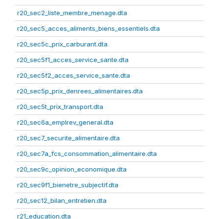
r20_sec2_liste_membre_menage.dta
r20_sec5_acces_aliments_biens_essentiels.dta
r20_sec5c_prix_carburant.dta
r20_sec5f1_acces_service_sante.dta
r20_sec5f2_acces_service_sante.dta
r20_sec5p_prix_denrees_alimentaires.dta
r20_sec5t_prix_transport.dta
r20_sec6a_emplrev_general.dta
r20_sec7_securite_alimentaire.dta
r20_sec7a_fcs_consommation_alimentaire.dta
r20_sec9c_opinion_economique.dta
r20_sec9f1_bienetre_subjectif.dta
r20_sec12_bilan_entretien.dta
r21_education.dta