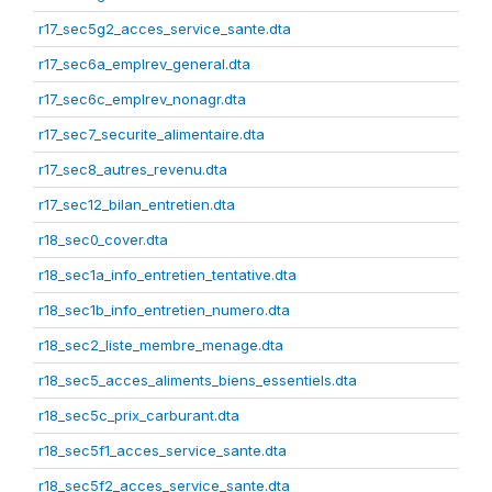
r17_sec5g2_acces_service_sante.dta
r17_sec6a_emplrev_general.dta
r17_sec6c_emplrev_nonagr.dta
r17_sec7_securite_alimentaire.dta
r17_sec8_autres_revenu.dta
r17_sec12_bilan_entretien.dta
r18_sec0_cover.dta
r18_sec1a_info_entretien_tentative.dta
r18_sec1b_info_entretien_numero.dta
r18_sec2_liste_membre_menage.dta
r18_sec5_acces_aliments_biens_essentiels.dta
r18_sec5c_prix_carburant.dta
r18_sec5f1_acces_service_sante.dta
r18_sec5f2_acces_service_sante.dta