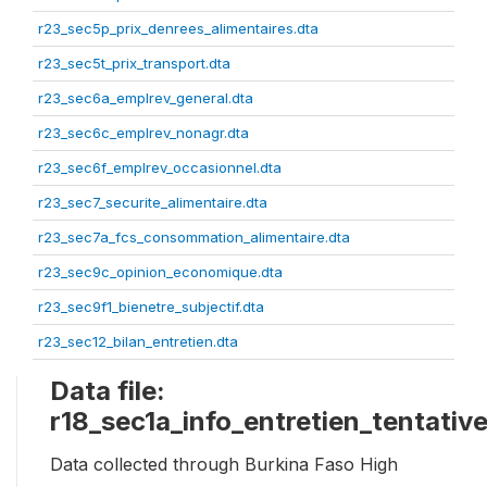
r23_sec5p_prix_denrees_alimentaires.dta
r23_sec5t_prix_transport.dta
r23_sec6a_emplrev_general.dta
r23_sec6c_emplrev_nonagr.dta
r23_sec6f_emplrev_occasionnel.dta
r23_sec7_securite_alimentaire.dta
r23_sec7a_fcs_consommation_alimentaire.dta
r23_sec9c_opinion_economique.dta
r23_sec9f1_bienetre_subjectif.dta
r23_sec12_bilan_entretien.dta
Data file:
r18_sec1a_info_entretien_tentativ
Data collected through Burkina Faso High