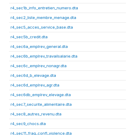
r4_sec1b_info_entretien_numero.dta
r4_sec2_liste_membre_menage.dta
r4_sec5_acces_service_base.dta
r4_sec5b_credit.dta
r4_sec6a_emplrev_general.dta
r4_sec6b_emplrev_travailsalarie.dta
r4_sec6c_emplrev_nonagr.dta
r4_sec6d_b_elevage.dta
r4_sec6d_emplrev_agr.dta
r4_sec6db_emplrev_elevage.dta
r4_sec7_securite_alimentaire.dta
r4_sec8_autres_revenu.dta
r4_sec9_chocs.dta
r4_sec11_frag_confl_violence.dta