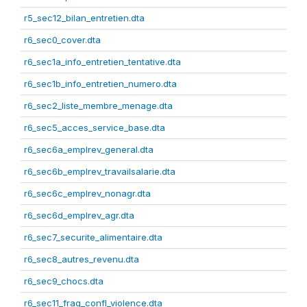
r5_sec12_bilan_entretien.dta
r6_sec0_cover.dta
r6_sec1a_info_entretien_tentative.dta
r6_sec1b_info_entretien_numero.dta
r6_sec2_liste_membre_menage.dta
r6_sec5_acces_service_base.dta
r6_sec6a_emplrev_general.dta
r6_sec6b_emplrev_travailsalarie.dta
r6_sec6c_emplrev_nonagr.dta
r6_sec6d_emplrev_agr.dta
r6_sec7_securite_alimentaire.dta
r6_sec8_autres_revenu.dta
r6_sec9_chocs.dta
r6_sec11_frag_confl_violence.dta