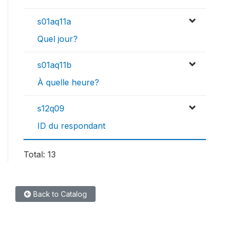
s01aq11a
Quel jour?
s01aq11b
À quelle heure?
s12q09
ID du respondant
Total: 13
Back to Catalog