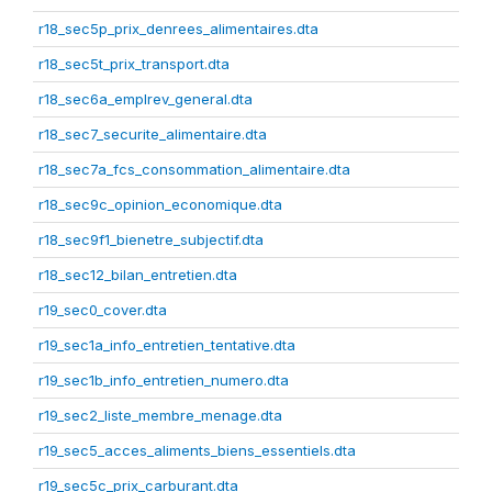
r18_sec5p_prix_denrees_alimentaires.dta
r18_sec5t_prix_transport.dta
r18_sec6a_emplrev_general.dta
r18_sec7_securite_alimentaire.dta
r18_sec7a_fcs_consommation_alimentaire.dta
r18_sec9c_opinion_economique.dta
r18_sec9f1_bienetre_subjectif.dta
r18_sec12_bilan_entretien.dta
r19_sec0_cover.dta
r19_sec1a_info_entretien_tentative.dta
r19_sec1b_info_entretien_numero.dta
r19_sec2_liste_membre_menage.dta
r19_sec5_acces_aliments_biens_essentiels.dta
r19_sec5c_prix_carburant.dta