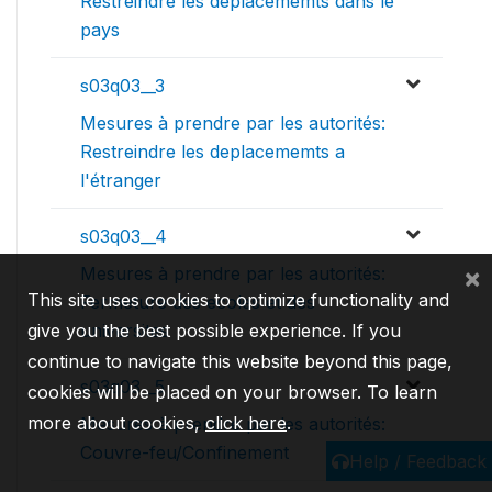
Restreindre les deplacememts dans le
pays
s03q03__3
Mesures à prendre par les autorités:
Restreindre les deplacememts a
l'étranger
s03q03__4
×
Mesures à prendre par les autorités:
This site uses cookies to optimize functionality and
Fermeture des ecoles et des
universites
give you the best possible experience. If you
continue to navigate this website beyond this page,
s03q03__5
cookies will be placed on your browser. To learn
more about cookies,
click here
.
Mesures à prendre par les autorités:
Couvre-feu/Confinement
Help / Feedback