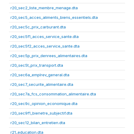
r20_sec2_liste_membre_menage.dta
r20_sec5_acces_aliments_biens_essentiels.dta
r20_sec5c_prix_carburant.dta
r20_sec5f1_acces_service_sante.dta
r20_sec5f2_acces_service_sante.dta
r20_sec5p_prix_denrees_alimentaires.dta
r20_sec5t_prix_transport.dta
r20_sec6a_emplrev_general.dta
r20_sec7_securite_alimentaire.dta
r20_sec7a_fcs_consommation_alimentaire.dta
r20_sec9c_opinion_economique.dta
r20_sec9f1_bienetre_subjectif.dta
r20_sec12_bilan_entretien.dta
r21_education.dta