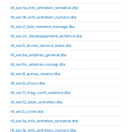
r8_sec1a_info_entretien_tentative.dta
r8_sec1b_info_entretien_numero.dta
r8_sec2_liste_membre_menage.dta
r8_sec2c_developpement_enfance.dta
r8_sec5_acces_service_base.dta
r8_sec6a_emplrev_general.dta
r8_sec6c_emplrev_nonagr.dta
r8_sec8_autres_revenu.dta
r8_sec9_chocs.dta
r8_sec11_frag_confl_violence.dta
r8_sec12_bilan_entretien.dta
r9_sec0_cover.dta
r9_sec1a_info_entretien_tentative.dta
r9_sec1b_info_entretien_numero.dta