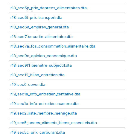
r18_sec5p_prix_denrees_alimentaires.dta
r18_sec5t_prix_transport.dta
r18_sec6a_emplrev_general.dta
r18_sec7_securite_alimentaire.dta
r18_sec7a_fcs_consommation_alimentaire.dta
r18_sec9c_opinion_economique.dta
r18_sec9f1_bienetre_subjectif.dta
r18_sec12_bilan_entretien.dta
r19_sec0_cover.dta
r19_sec1a_info_entretien_tentative.dta
r19_sec1b_info_entretien_numero.dta
r19_sec2_liste_membre_menage.dta
r19_sec5_acces_aliments_biens_essentiels.dta
r19_sec5c_prix_carburant.dta