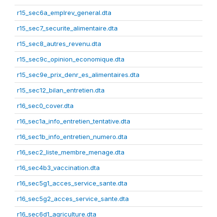
r15_sec6a_emplrev_general.dta
r15_sec7_securite_alimentaire.dta
r15_sec8_autres_revenu.dta
r15_sec9c_opinion_economique.dta
r15_sec9e_prix_denr_es_alimentaires.dta
r15_sec12_bilan_entretien.dta
r16_sec0_cover.dta
r16_sec1a_info_entretien_tentative.dta
r16_sec1b_info_entretien_numero.dta
r16_sec2_liste_membre_menage.dta
r16_sec4b3_vaccination.dta
r16_sec5g1_acces_service_sante.dta
r16_sec5g2_acces_service_sante.dta
r16_sec6d1_agriculture.dta