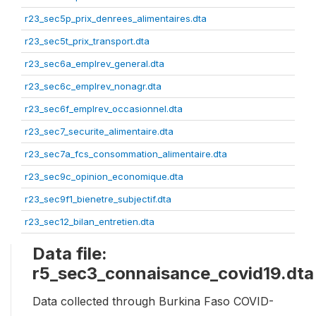
r23_sec5p_prix_denrees_alimentaires.dta
r23_sec5t_prix_transport.dta
r23_sec6a_emplrev_general.dta
r23_sec6c_emplrev_nonagr.dta
r23_sec6f_emplrev_occasionnel.dta
r23_sec7_securite_alimentaire.dta
r23_sec7a_fcs_consommation_alimentaire.dta
r23_sec9c_opinion_economique.dta
r23_sec9f1_bienetre_subjectif.dta
r23_sec12_bilan_entretien.dta
Data file:
r5_sec3_connaisance_covid19.dta
Data collected through Burkina Faso COVID-