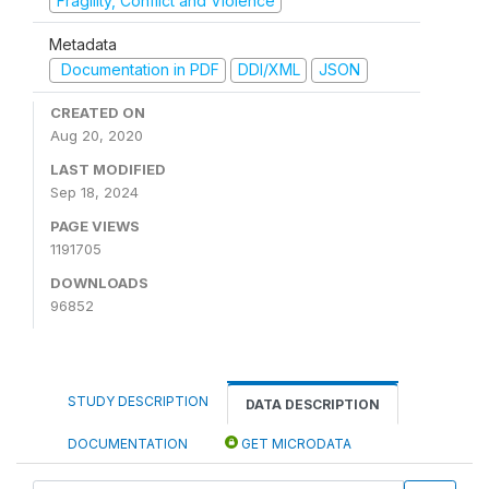
Fragility, Conflict and Violence
Metadata
Documentation in PDF
DDI/XML
JSON
CREATED ON
Aug 20, 2020
LAST MODIFIED
Sep 18, 2024
PAGE VIEWS
1191705
DOWNLOADS
96852
STUDY DESCRIPTION
DATA DESCRIPTION
DOCUMENTATION
GET MICRODATA