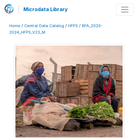
Microdata Library
Home
/
Central Data Catalog
/
HFPS
/
BFA_2020-
2024_HFPS_V23_M