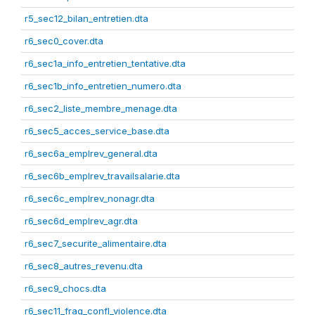
r5_sec12_bilan_entretien.dta
r6_sec0_cover.dta
r6_sec1a_info_entretien_tentative.dta
r6_sec1b_info_entretien_numero.dta
r6_sec2_liste_membre_menage.dta
r6_sec5_acces_service_base.dta
r6_sec6a_emplrev_general.dta
r6_sec6b_emplrev_travailsalarie.dta
r6_sec6c_emplrev_nonagr.dta
r6_sec6d_emplrev_agr.dta
r6_sec7_securite_alimentaire.dta
r6_sec8_autres_revenu.dta
r6_sec9_chocs.dta
r6_sec11_frag_confl_violence.dta