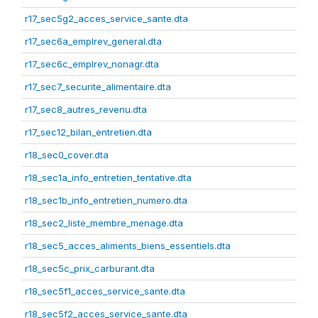
r17_sec5g2_acces_service_sante.dta
r17_sec6a_emplrev_general.dta
r17_sec6c_emplrev_nonagr.dta
r17_sec7_securite_alimentaire.dta
r17_sec8_autres_revenu.dta
r17_sec12_bilan_entretien.dta
r18_sec0_cover.dta
r18_sec1a_info_entretien_tentative.dta
r18_sec1b_info_entretien_numero.dta
r18_sec2_liste_membre_menage.dta
r18_sec5_acces_aliments_biens_essentiels.dta
r18_sec5c_prix_carburant.dta
r18_sec5f1_acces_service_sante.dta
r18_sec5f2_acces_service_sante.dta