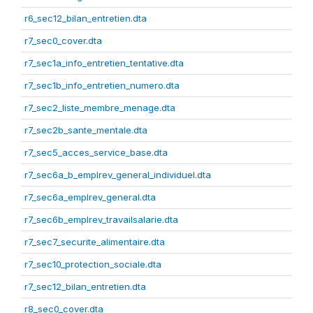
r6_sec12_bilan_entretien.dta
r7_sec0_cover.dta
r7_sec1a_info_entretien_tentative.dta
r7_sec1b_info_entretien_numero.dta
r7_sec2_liste_membre_menage.dta
r7_sec2b_sante_mentale.dta
r7_sec5_acces_service_base.dta
r7_sec6a_b_emplrev_general_individuel.dta
r7_sec6a_emplrev_general.dta
r7_sec6b_emplrev_travailsalarie.dta
r7_sec7_securite_alimentaire.dta
r7_sec10_protection_sociale.dta
r7_sec12_bilan_entretien.dta
r8_sec0_cover.dta