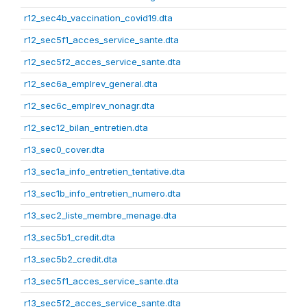
r12_sec4b_vaccination_covid19.dta
r12_sec5f1_acces_service_sante.dta
r12_sec5f2_acces_service_sante.dta
r12_sec6a_emplrev_general.dta
r12_sec6c_emplrev_nonagr.dta
r12_sec12_bilan_entretien.dta
r13_sec0_cover.dta
r13_sec1a_info_entretien_tentative.dta
r13_sec1b_info_entretien_numero.dta
r13_sec2_liste_membre_menage.dta
r13_sec5b1_credit.dta
r13_sec5b2_credit.dta
r13_sec5f1_acces_service_sante.dta
r13_sec5f2_acces_service_sante.dta