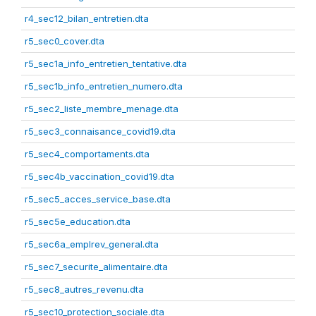
r4_sec12_bilan_entretien.dta
r5_sec0_cover.dta
r5_sec1a_info_entretien_tentative.dta
r5_sec1b_info_entretien_numero.dta
r5_sec2_liste_membre_menage.dta
r5_sec3_connaisance_covid19.dta
r5_sec4_comportaments.dta
r5_sec4b_vaccination_covid19.dta
r5_sec5_acces_service_base.dta
r5_sec5e_education.dta
r5_sec6a_emplrev_general.dta
r5_sec7_securite_alimentaire.dta
r5_sec8_autres_revenu.dta
r5_sec10_protection_sociale.dta