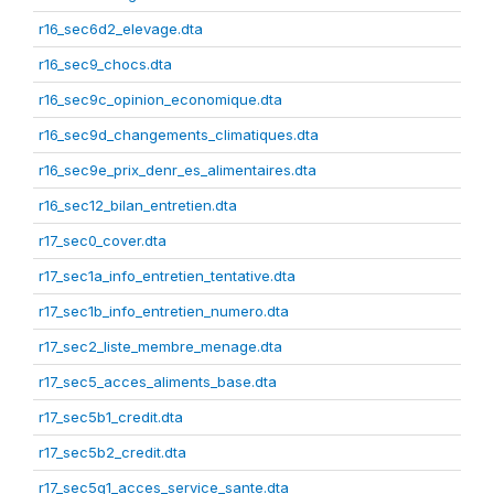
r16_sec6d2_elevage.dta
r16_sec9_chocs.dta
r16_sec9c_opinion_economique.dta
r16_sec9d_changements_climatiques.dta
r16_sec9e_prix_denr_es_alimentaires.dta
r16_sec12_bilan_entretien.dta
r17_sec0_cover.dta
r17_sec1a_info_entretien_tentative.dta
r17_sec1b_info_entretien_numero.dta
r17_sec2_liste_membre_menage.dta
r17_sec5_acces_aliments_base.dta
r17_sec5b1_credit.dta
r17_sec5b2_credit.dta
r17_sec5g1_acces_service_sante.dta