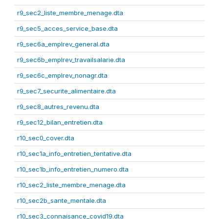
r9_sec2_liste_membre_menage.dta
r9_sec5_acces_service_base.dta
r9_sec6a_emplrev_general.dta
r9_sec6b_emplrev_travailsalarie.dta
r9_sec6c_emplrev_nonagr.dta
r9_sec7_securite_alimentaire.dta
r9_sec8_autres_revenu.dta
r9_sec12_bilan_entretien.dta
r10_sec0_cover.dta
r10_sec1a_info_entretien_tentative.dta
r10_sec1b_info_entretien_numero.dta
r10_sec2_liste_membre_menage.dta
r10_sec2b_sante_mentale.dta
r10_sec3_connaisance_covid19.dta