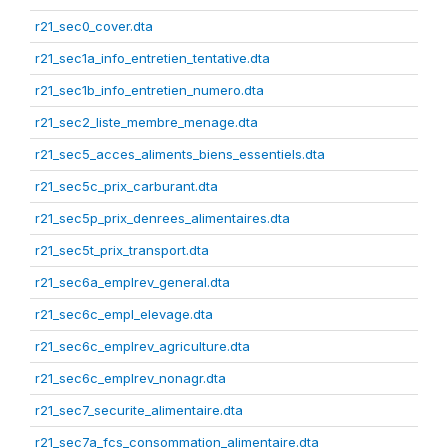
r21_sec0_cover.dta
r21_sec1a_info_entretien_tentative.dta
r21_sec1b_info_entretien_numero.dta
r21_sec2_liste_membre_menage.dta
r21_sec5_acces_aliments_biens_essentiels.dta
r21_sec5c_prix_carburant.dta
r21_sec5p_prix_denrees_alimentaires.dta
r21_sec5t_prix_transport.dta
r21_sec6a_emplrev_general.dta
r21_sec6c_empl_elevage.dta
r21_sec6c_emplrev_agriculture.dta
r21_sec6c_emplrev_nonagr.dta
r21_sec7_securite_alimentaire.dta
r21_sec7a_fcs_consommation_alimentaire.dta