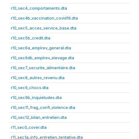
r10_sec4_comportaments.dta
r10_sec4b_vaccination_covid19.dta
r10_sec5_acces_service_base.dta
r10_sec5b_credit.dta
r10_sec6a_emplrev_general.dta
r10_sec6db_emplrev_elevage.dta
r10_sec7_securite_alimentaire.dta
r10_sec8_autres_revenu.dta
r10_sec9_chocs.dta
r10_sec9b_inquietudes.dta
r10_sec11_frag_confl_violence.dta
r10_sec12_bilan_entretien.dta
r11_sec0_cover.dta
r11_sec1a_info_entretien_tentative.dta