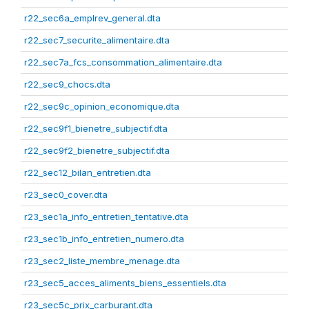
r22_sec6a_emplrev_general.dta
r22_sec7_securite_alimentaire.dta
r22_sec7a_fcs_consommation_alimentaire.dta
r22_sec9_chocs.dta
r22_sec9c_opinion_economique.dta
r22_sec9f1_bienetre_subjectif.dta
r22_sec9f2_bienetre_subjectif.dta
r22_sec12_bilan_entretien.dta
r23_sec0_cover.dta
r23_sec1a_info_entretien_tentative.dta
r23_sec1b_info_entretien_numero.dta
r23_sec2_liste_membre_menage.dta
r23_sec5_acces_aliments_biens_essentiels.dta
r23_sec5c_prix_carburant.dta