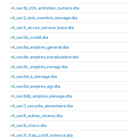
r4_sec1b_info_entretien_numero.dta
r4_sec2_liste_membre_menage.dta
r4_sec5_acces_service_base.dta
r4_sec5b_credit.dta
r4_sec6a_emplrev_general.dta
r4_sec6b_emplrev_travailsalarie.dta
r4_sec6c_emplrev_nonagr.dta
r4_sec6d_b_elevage.dta
r4_sec6d_emplrev_agr.dta
r4_sec6db_emplrev_elevage.dta
r4_sec7_securite_alimentaire.dta
r4_sec8_autres_revenu.dta
r4_sec9_chocs.dta
r4_sec11_frag_confl_violence.dta