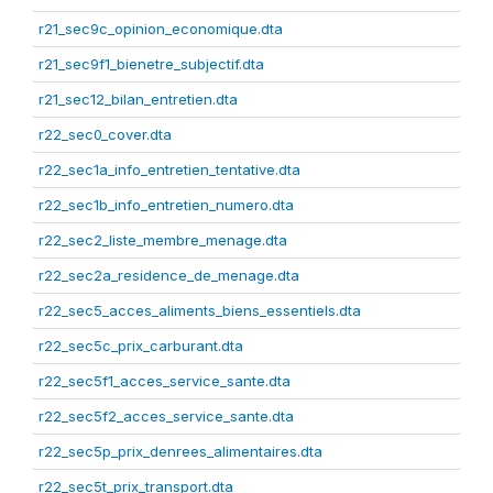
r21_sec9c_opinion_economique.dta
r21_sec9f1_bienetre_subjectif.dta
r21_sec12_bilan_entretien.dta
r22_sec0_cover.dta
r22_sec1a_info_entretien_tentative.dta
r22_sec1b_info_entretien_numero.dta
r22_sec2_liste_membre_menage.dta
r22_sec2a_residence_de_menage.dta
r22_sec5_acces_aliments_biens_essentiels.dta
r22_sec5c_prix_carburant.dta
r22_sec5f1_acces_service_sante.dta
r22_sec5f2_acces_service_sante.dta
r22_sec5p_prix_denrees_alimentaires.dta
r22_sec5t_prix_transport.dta