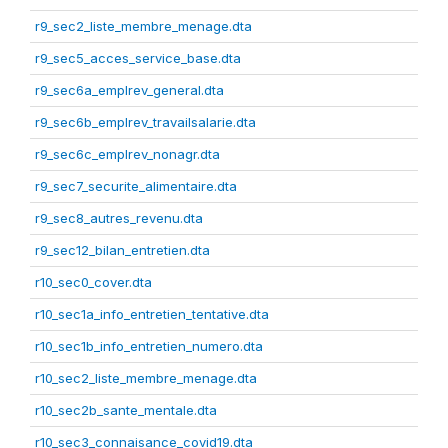
r9_sec2_liste_membre_menage.dta
r9_sec5_acces_service_base.dta
r9_sec6a_emplrev_general.dta
r9_sec6b_emplrev_travailsalarie.dta
r9_sec6c_emplrev_nonagr.dta
r9_sec7_securite_alimentaire.dta
r9_sec8_autres_revenu.dta
r9_sec12_bilan_entretien.dta
r10_sec0_cover.dta
r10_sec1a_info_entretien_tentative.dta
r10_sec1b_info_entretien_numero.dta
r10_sec2_liste_membre_menage.dta
r10_sec2b_sante_mentale.dta
r10_sec3_connaisance_covid19.dta