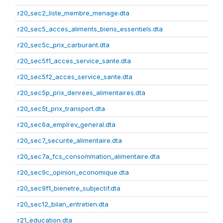
r20_sec2_liste_membre_menage.dta
r20_sec5_acces_aliments_biens_essentiels.dta
r20_sec5c_prix_carburant.dta
r20_sec5f1_acces_service_sante.dta
r20_sec5f2_acces_service_sante.dta
r20_sec5p_prix_denrees_alimentaires.dta
r20_sec5t_prix_transport.dta
r20_sec6a_emplrev_general.dta
r20_sec7_securite_alimentaire.dta
r20_sec7a_fcs_consommation_alimentaire.dta
r20_sec9c_opinion_economique.dta
r20_sec9f1_bienetre_subjectif.dta
r20_sec12_bilan_entretien.dta
r21_education.dta