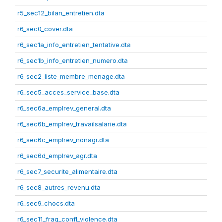
r5_sec12_bilan_entretien.dta
r6_sec0_cover.dta
r6_sec1a_info_entretien_tentative.dta
r6_sec1b_info_entretien_numero.dta
r6_sec2_liste_membre_menage.dta
r6_sec5_acces_service_base.dta
r6_sec6a_emplrev_general.dta
r6_sec6b_emplrev_travailsalarie.dta
r6_sec6c_emplrev_nonagr.dta
r6_sec6d_emplrev_agr.dta
r6_sec7_securite_alimentaire.dta
r6_sec8_autres_revenu.dta
r6_sec9_chocs.dta
r6_sec11_frag_confl_violence.dta