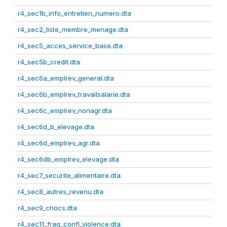
r4_sec1b_info_entretien_numero.dta
r4_sec2_liste_membre_menage.dta
r4_sec5_acces_service_base.dta
r4_sec5b_credit.dta
r4_sec6a_emplrev_general.dta
r4_sec6b_emplrev_travailsalarie.dta
r4_sec6c_emplrev_nonagr.dta
r4_sec6d_b_elevage.dta
r4_sec6d_emplrev_agr.dta
r4_sec6db_emplrev_elevage.dta
r4_sec7_securite_alimentaire.dta
r4_sec8_autres_revenu.dta
r4_sec9_chocs.dta
r4_sec11_frag_confl_violence.dta