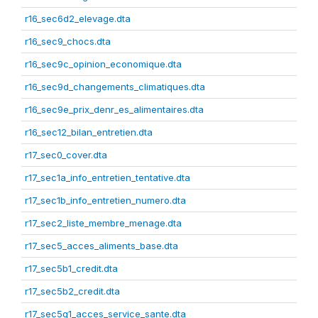
r16_sec6d2_elevage.dta
r16_sec9_chocs.dta
r16_sec9c_opinion_economique.dta
r16_sec9d_changements_climatiques.dta
r16_sec9e_prix_denr_es_alimentaires.dta
r16_sec12_bilan_entretien.dta
r17_sec0_cover.dta
r17_sec1a_info_entretien_tentative.dta
r17_sec1b_info_entretien_numero.dta
r17_sec2_liste_membre_menage.dta
r17_sec5_acces_aliments_base.dta
r17_sec5b1_credit.dta
r17_sec5b2_credit.dta
r17_sec5g1_acces_service_sante.dta