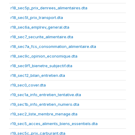
r18_sec5p_prix_denrees_alimentaires.dta
r18_sec5t_prix_transport.dta
r18_sec6a_emplrev_general.dta
r18_sec7_securite_alimentaire.dta
r18_sec7a_fcs_consommation_alimentaire.dta
r18_sec9c_opinion_economique.dta
r18_sec9f1_bienetre_subjectif.dta
r18_sec12_bilan_entretien.dta
r19_sec0_cover.dta
r19_sec1a_info_entretien_tentative.dta
r19_sec1b_info_entretien_numero.dta
r19_sec2_liste_membre_menage.dta
r19_sec5_acces_aliments_biens_essentiels.dta
r19_sec5c_prix_carburant.dta