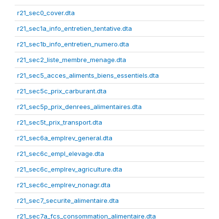
r21_sec0_cover.dta
r21_sec1a_info_entretien_tentative.dta
r21_sec1b_info_entretien_numero.dta
r21_sec2_liste_membre_menage.dta
r21_sec5_acces_aliments_biens_essentiels.dta
r21_sec5c_prix_carburant.dta
r21_sec5p_prix_denrees_alimentaires.dta
r21_sec5t_prix_transport.dta
r21_sec6a_emplrev_general.dta
r21_sec6c_empl_elevage.dta
r21_sec6c_emplrev_agriculture.dta
r21_sec6c_emplrev_nonagr.dta
r21_sec7_securite_alimentaire.dta
r21_sec7a_fcs_consommation_alimentaire.dta