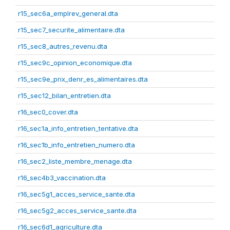
r15_sec6a_emplrev_general.dta
r15_sec7_securite_alimentaire.dta
r15_sec8_autres_revenu.dta
r15_sec9c_opinion_economique.dta
r15_sec9e_prix_denr_es_alimentaires.dta
r15_sec12_bilan_entretien.dta
r16_sec0_cover.dta
r16_sec1a_info_entretien_tentative.dta
r16_sec1b_info_entretien_numero.dta
r16_sec2_liste_membre_menage.dta
r16_sec4b3_vaccination.dta
r16_sec5g1_acces_service_sante.dta
r16_sec5g2_acces_service_sante.dta
r16_sec6d1_agriculture.dta