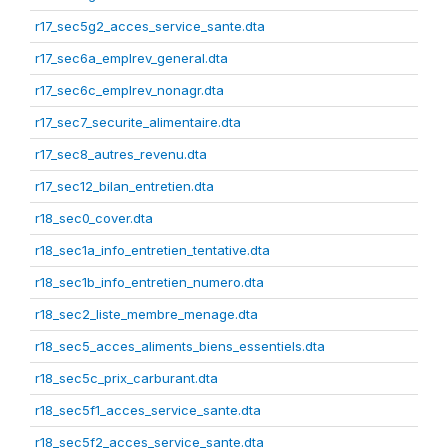
r17_sec5g2_acces_service_sante.dta
r17_sec6a_emplrev_general.dta
r17_sec6c_emplrev_nonagr.dta
r17_sec7_securite_alimentaire.dta
r17_sec8_autres_revenu.dta
r17_sec12_bilan_entretien.dta
r18_sec0_cover.dta
r18_sec1a_info_entretien_tentative.dta
r18_sec1b_info_entretien_numero.dta
r18_sec2_liste_membre_menage.dta
r18_sec5_acces_aliments_biens_essentiels.dta
r18_sec5c_prix_carburant.dta
r18_sec5f1_acces_service_sante.dta
r18_sec5f2_acces_service_sante.dta