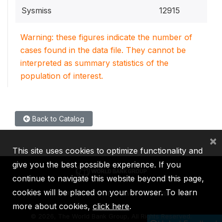
Sysmiss
12915
Warning: these figures indicate the number of
cases found in the data file. They cannot be
interpreted as summary statistics of the
population of interest.
Back to Catalog
×
This site uses cookies to optimize functionality and
give you the best possible experience. If you
continue to navigate this website beyond this page,
cookies will be placed on your browser. To learn
IBRD
IDA
IFC
MIGA
ICSID
more about cookies,
click here
.
©
2026, The World Bank Group, All Rights Reserved.