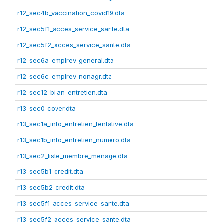
r12_sec4b_vaccination_covid19.dta
r12_sec5f1_acces_service_sante.dta
r12_sec5f2_acces_service_sante.dta
r12_sec6a_emplrev_general.dta
r12_sec6c_emplrev_nonagr.dta
r12_sec12_bilan_entretien.dta
r13_sec0_cover.dta
r13_sec1a_info_entretien_tentative.dta
r13_sec1b_info_entretien_numero.dta
r13_sec2_liste_membre_menage.dta
r13_sec5b1_credit.dta
r13_sec5b2_credit.dta
r13_sec5f1_acces_service_sante.dta
r13_sec5f2_acces_service_sante.dta