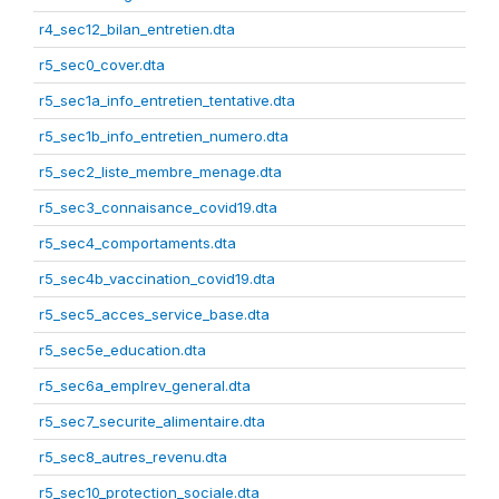
r4_sec12_bilan_entretien.dta
r5_sec0_cover.dta
r5_sec1a_info_entretien_tentative.dta
r5_sec1b_info_entretien_numero.dta
r5_sec2_liste_membre_menage.dta
r5_sec3_connaisance_covid19.dta
r5_sec4_comportaments.dta
r5_sec4b_vaccination_covid19.dta
r5_sec5_acces_service_base.dta
r5_sec5e_education.dta
r5_sec6a_emplrev_general.dta
r5_sec7_securite_alimentaire.dta
r5_sec8_autres_revenu.dta
r5_sec10_protection_sociale.dta