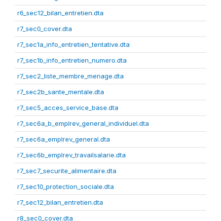
r6_sec12_bilan_entretien.dta
r7_sec0_cover.dta
r7_sec1a_info_entretien_tentative.dta
r7_sec1b_info_entretien_numero.dta
r7_sec2_liste_membre_menage.dta
r7_sec2b_sante_mentale.dta
r7_sec5_acces_service_base.dta
r7_sec6a_b_emplrev_general_individuel.dta
r7_sec6a_emplrev_general.dta
r7_sec6b_emplrev_travailsalarie.dta
r7_sec7_securite_alimentaire.dta
r7_sec10_protection_sociale.dta
r7_sec12_bilan_entretien.dta
r8_sec0_cover.dta