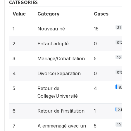
CATEGORIES
Value
Category
Cases
31.9%
1
Nouveau né
15
0%
2
Enfant adopté
0
10.6%
3
Mariage/Cohabitation
5
0%
4
Divorce/Separation
0
8.5%
5
Retour de
4
College/Université
2.1%
6
Retour de l'institution
1
10.6%
7
A emmenagé avec un
5