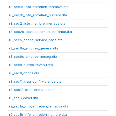
r8_sec1a_info_entretien_tentative.dta
r8_sec1b_info_entretien_numero.dta
r8_sec2_liste_membre_menage.dta
r8_sec2c_developpement_enfance.dta
r8_sec5_acces_service_base.dta
r8_sec6a_emplrev_general.dta
r8_sec6c_emplrev_nonagr.dta
r8_sec8_autres_revenu.dta
r8_sec9_chocs.dta
r8_sec11_frag_confl_violence.dta
r8_sec12_bilan_entretien.dta
r9_sec0_cover.dta
r9_sec1a_info_entretien_tentative.dta
r9_sec1b_info_entretien_numero.dta