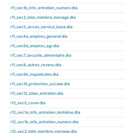
r11_sec1b_info_entretien_numero.dta
r11_sec2_liste_membre_menage.dta
r11_sec5_acces_service_base.dta
r11_sec6a_emplrev_general.dta
r11_sec6d_emplrev_agr.dta
r11_sec7_securite_alimentaire.dta
r11_sec8_autres_revenu.dta
r11_sec9b_inquietudes.dta
r11_sec10_protection_sociale.dta
r11_sec12_bilan_entretien.dta
r12_sec0_cover.dta
r12_sec1a_info_entretien_tentative.dta
r12_sec1b_info_entretien_numero.dta
r12_sec2_liste_membre_menage.dta