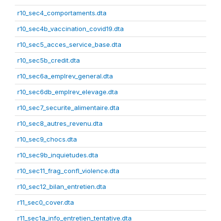
r10_sec4_comportaments.dta
r10_sec4b_vaccination_covid19.dta
r10_sec5_acces_service_base.dta
r10_sec5b_credit.dta
r10_sec6a_emplrev_general.dta
r10_sec6db_emplrev_elevage.dta
r10_sec7_securite_alimentaire.dta
r10_sec8_autres_revenu.dta
r10_sec9_chocs.dta
r10_sec9b_inquietudes.dta
r10_sec11_frag_confl_violence.dta
r10_sec12_bilan_entretien.dta
r11_sec0_cover.dta
r11_sec1a_info_entretien_tentative.dta