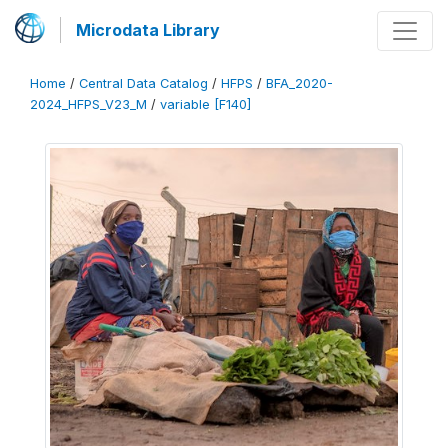
Microdata Library
Home
/
Central Data Catalog
/
HFPS
/
BFA_2020-
2024_HFPS_V23_M
/
variable [F140]