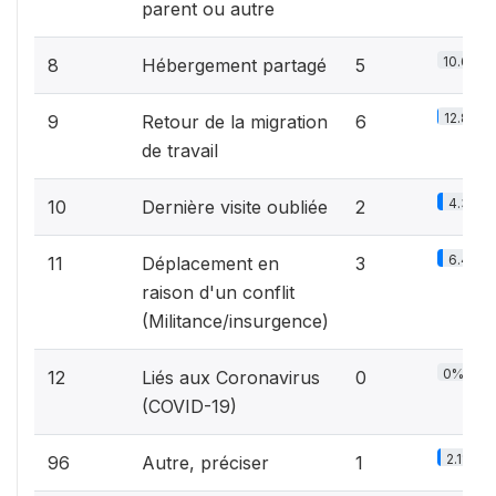
parent ou autre
10.6%
8
Hébergement partagé
5
12.8%
9
Retour de la migration
6
de travail
4.3%
10
Dernière visite oubliée
2
6.4%
11
Déplacement en
3
raison d'un conflit
(Militance/insurgence)
0%
12
Liés aux Coronavirus
0
(COVID-19)
2.1%
96
Autre, préciser
1