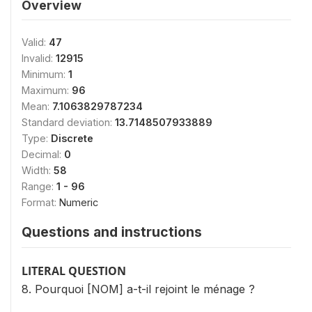
Overview
Valid:
47
Invalid:
12915
Minimum:
1
Maximum:
96
Mean:
7.1063829787234
Standard deviation:
13.7148507933889
Type:
Discrete
Decimal:
0
Width:
58
Range:
1 - 96
Format:
Numeric
Questions and instructions
LITERAL QUESTION
8. Pourquoi [NOM] a-t-il rejoint le ménage ?