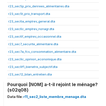
r23_sec5p_prix_denrees_alimentaires.dta
r23_sec5t_prix_transport.dta
r23_sec6a_emplrev_general.dta
r23_sec6c_emplrev_nonagr.dta
r23_sec6f_emplrev_occasionnel.dta
r23_sec7_securite_alimentaire.dta
r23_sec7a_fcs_consommation_alimentaire.dta
r23_sec9c_opinion_economique.dta
r23_sec9f1_bienetre_subjectif.dta
r23_sec12_bilan_entretien.dta
Pourquoi [NOM] a-t-il rejoint le ménage?
(s02q08)
Data file:
r11_sec2_liste_membre_menage.dta