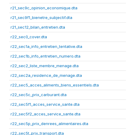
r21_sec9c_opinion_economique.dta
r21_sec9f1_bienetre_subjectif.dta
r21_sec12_bilan_entretien.dta
r22_sec0_cover.dta
r22_sec1a_info_entretien_tentative.dta
r22_sec1b_info_entretien_numero.dta
r22_sec2_liste_membre_menage.dta
r22_sec2a_residence_de_menage.dta
r22_sec5_acces_aliments_biens_essentiels.dta
r22_sec5c_prix_carburant.dta
r22_sec5f1_acces_service_sante.dta
r22_sec5f2_acces_service_sante.dta
r22_sec5p_prix_denrees_alimentaires.dta
r22_sec5t_prix_transport.dta