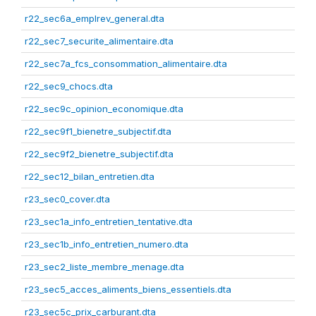
r22_sec6a_emplrev_general.dta
r22_sec7_securite_alimentaire.dta
r22_sec7a_fcs_consommation_alimentaire.dta
r22_sec9_chocs.dta
r22_sec9c_opinion_economique.dta
r22_sec9f1_bienetre_subjectif.dta
r22_sec9f2_bienetre_subjectif.dta
r22_sec12_bilan_entretien.dta
r23_sec0_cover.dta
r23_sec1a_info_entretien_tentative.dta
r23_sec1b_info_entretien_numero.dta
r23_sec2_liste_membre_menage.dta
r23_sec5_acces_aliments_biens_essentiels.dta
r23_sec5c_prix_carburant.dta