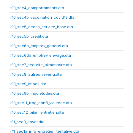
r10_sec4_comportaments.dta
r10_sec4b_vaccination_covid19.dta
r10_sec5_acces_service_base.dta
r10_sec5b_credit.dta
r10_sec6a_emplrev_general.dta
r10_sec6db_emplrev_elevage.dta
r10_sec7_securite_alimentaire.dta
r10_sec8_autres_revenu.dta
r10_sec9_chocs.dta
r10_sec9b_inquietudes.dta
r10_sec11_frag_confl_violence.dta
r10_sec12_bilan_entretien.dta
r11_sec0_cover.dta
r11_sec1a_info_entretien_tentative.dta