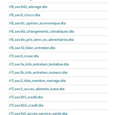
r16_sec6d2_elevage.dta
r16_sec9_chocs.dta
r16_sec9c_opinion_economique.dta
r16_sec9d_changements_climatiques.dta
r16_sec9e_prix_denr_es_alimentaires.dta
r16_sec12_bilan_entretien.dta
r17_sec0_cover.dta
r17_sec1a_info_entretien_tentative.dta
r17_sec1b_info_entretien_numero.dta
r17_sec2_liste_membre_menage.dta
r17_sec5_acces_aliments_base.dta
r17_sec5b1_credit.dta
r17_sec5b2_credit.dta
r17_sec5g1_acces_service_sante.dta