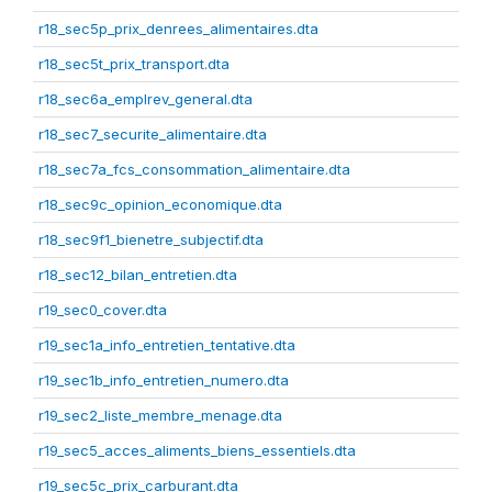
r18_sec5p_prix_denrees_alimentaires.dta
r18_sec5t_prix_transport.dta
r18_sec6a_emplrev_general.dta
r18_sec7_securite_alimentaire.dta
r18_sec7a_fcs_consommation_alimentaire.dta
r18_sec9c_opinion_economique.dta
r18_sec9f1_bienetre_subjectif.dta
r18_sec12_bilan_entretien.dta
r19_sec0_cover.dta
r19_sec1a_info_entretien_tentative.dta
r19_sec1b_info_entretien_numero.dta
r19_sec2_liste_membre_menage.dta
r19_sec5_acces_aliments_biens_essentiels.dta
r19_sec5c_prix_carburant.dta