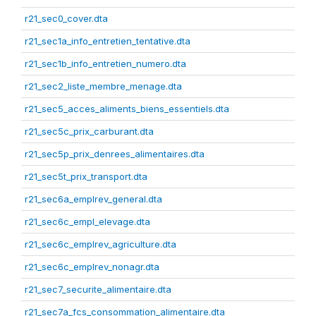
r21_sec0_cover.dta
r21_sec1a_info_entretien_tentative.dta
r21_sec1b_info_entretien_numero.dta
r21_sec2_liste_membre_menage.dta
r21_sec5_acces_aliments_biens_essentiels.dta
r21_sec5c_prix_carburant.dta
r21_sec5p_prix_denrees_alimentaires.dta
r21_sec5t_prix_transport.dta
r21_sec6a_emplrev_general.dta
r21_sec6c_empl_elevage.dta
r21_sec6c_emplrev_agriculture.dta
r21_sec6c_emplrev_nonagr.dta
r21_sec7_securite_alimentaire.dta
r21_sec7a_fcs_consommation_alimentaire.dta