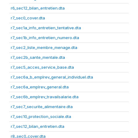
r6_sec12_bilan_entretien.dta
r7_sec0_cover.dta
r7_sec1a_info_entretien_tentative.dta
r7_sec1b_info_entretien_numero.dta
r7_sec2_liste_membre_menage.dta
r7_sec2b_sante_mentale.dta
r7_sec5_acces_service_base.dta
r7_sec6a_b_emplrev_general_individuel.dta
r7_sec6a_emplrev_general.dta
r7_sec6b_emplrev_travailsalarie.dta
r7_sec7_securite_alimentaire.dta
r7_sec10_protection_sociale.dta
r7_sec12_bilan_entretien.dta
r8_sec0_cover.dta