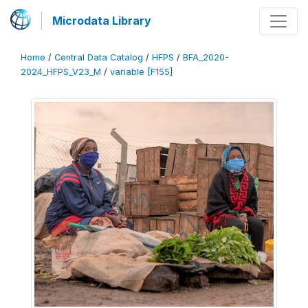
Microdata Library
Home
/
Central Data Catalog
/
HFPS
/
BFA_2020-
2024_HFPS_V23_M
/
variable [F155]