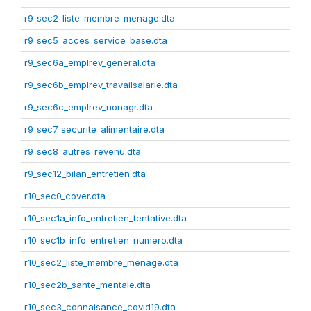
r9_sec2_liste_membre_menage.dta
r9_sec5_acces_service_base.dta
r9_sec6a_emplrev_general.dta
r9_sec6b_emplrev_travailsalarie.dta
r9_sec6c_emplrev_nonagr.dta
r9_sec7_securite_alimentaire.dta
r9_sec8_autres_revenu.dta
r9_sec12_bilan_entretien.dta
r10_sec0_cover.dta
r10_sec1a_info_entretien_tentative.dta
r10_sec1b_info_entretien_numero.dta
r10_sec2_liste_membre_menage.dta
r10_sec2b_sante_mentale.dta
r10_sec3_connaisance_covid19.dta