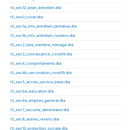
r4_sec12_bilan_entretien.dta
r5_sec0_cover.dta
r5_sec1a_info_entretien_tentative.dta
r5_sec1b_info_entretien_numero.dta
r5_sec2_liste_membre_menage.dta
r5_sec3_connaisance_covid19.dta
r5_sec4_comportaments.dta
r5_sec4b_vaccination_covid19.dta
r5_sec5_acces_service_base.dta
r5_sec5e_education.dta
r5_sec6a_emplrev_general.dta
r5_sec7_securite_alimentaire.dta
r5_sec8_autres_revenu.dta
r5_sec10_protection_sociale.dta