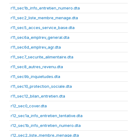
r11_sec1b_info_entretien_numero.dta
r11_sec2_liste_membre_menage.dta
r11_sec5_acces_service_base.dta
r11_sec6a_emplrev_general.dta
r11_sec6d_emplrev_agr.dta
r11_sec7_securite_alimentaire.dta
r11_sec8_autres_revenu.dta
r11_sec9b_inquietudes.dta
r11_sec10_protection_sociale.dta
r11_sec12_bilan_entretien.dta
r12_sec0_cover.dta
r12_sec1a_info_entretien_tentative.dta
r12_sec1b_info_entretien_numero.dta
r12_sec2_liste_membre_menage.dta