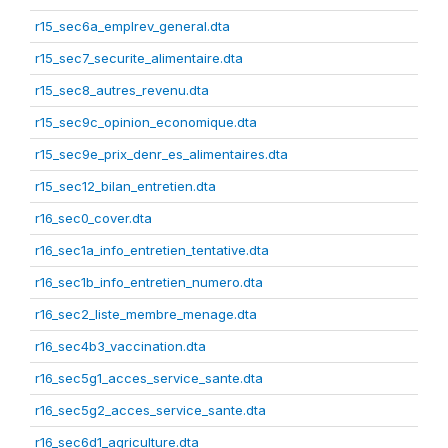
r15_sec6a_emplrev_general.dta
r15_sec7_securite_alimentaire.dta
r15_sec8_autres_revenu.dta
r15_sec9c_opinion_economique.dta
r15_sec9e_prix_denr_es_alimentaires.dta
r15_sec12_bilan_entretien.dta
r16_sec0_cover.dta
r16_sec1a_info_entretien_tentative.dta
r16_sec1b_info_entretien_numero.dta
r16_sec2_liste_membre_menage.dta
r16_sec4b3_vaccination.dta
r16_sec5g1_acces_service_sante.dta
r16_sec5g2_acces_service_sante.dta
r16_sec6d1_agriculture.dta