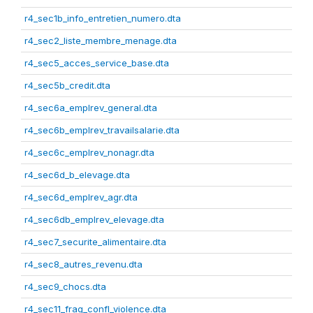
r4_sec1b_info_entretien_numero.dta
r4_sec2_liste_membre_menage.dta
r4_sec5_acces_service_base.dta
r4_sec5b_credit.dta
r4_sec6a_emplrev_general.dta
r4_sec6b_emplrev_travailsalarie.dta
r4_sec6c_emplrev_nonagr.dta
r4_sec6d_b_elevage.dta
r4_sec6d_emplrev_agr.dta
r4_sec6db_emplrev_elevage.dta
r4_sec7_securite_alimentaire.dta
r4_sec8_autres_revenu.dta
r4_sec9_chocs.dta
r4_sec11_frag_confl_violence.dta