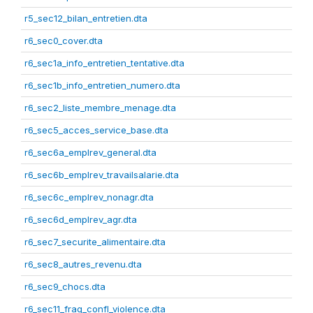
r5_sec12_bilan_entretien.dta
r6_sec0_cover.dta
r6_sec1a_info_entretien_tentative.dta
r6_sec1b_info_entretien_numero.dta
r6_sec2_liste_membre_menage.dta
r6_sec5_acces_service_base.dta
r6_sec6a_emplrev_general.dta
r6_sec6b_emplrev_travailsalarie.dta
r6_sec6c_emplrev_nonagr.dta
r6_sec6d_emplrev_agr.dta
r6_sec7_securite_alimentaire.dta
r6_sec8_autres_revenu.dta
r6_sec9_chocs.dta
r6_sec11_frag_confl_violence.dta