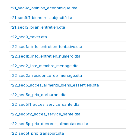
r21_sec9c_opinion_economique.dta
r21_sec9f1_bienetre_subjectif.dta
r21_sec12_bilan_entretien.dta
r22_sec0_cover.dta
r22_sec1a_info_entretien_tentative.dta
r22_sec1b_info_entretien_numero.dta
r22_sec2_liste_membre_menage.dta
r22_sec2a_residence_de_menage.dta
r22_sec5_acces_aliments_biens_essentiels.dta
r22_sec5c_prix_carburant.dta
r22_sec5f1_acces_service_sante.dta
r22_sec5f2_acces_service_sante.dta
r22_sec5p_prix_denrees_alimentaires.dta
r22_sec5t_prix_transport.dta