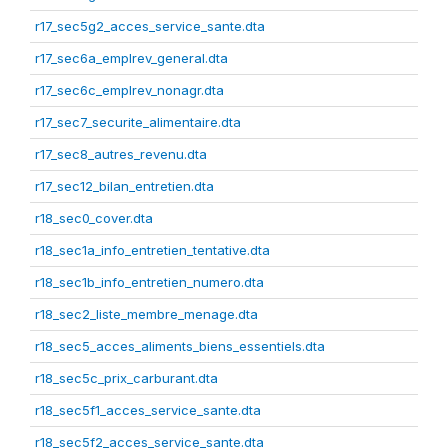
r17_sec5g2_acces_service_sante.dta
r17_sec6a_emplrev_general.dta
r17_sec6c_emplrev_nonagr.dta
r17_sec7_securite_alimentaire.dta
r17_sec8_autres_revenu.dta
r17_sec12_bilan_entretien.dta
r18_sec0_cover.dta
r18_sec1a_info_entretien_tentative.dta
r18_sec1b_info_entretien_numero.dta
r18_sec2_liste_membre_menage.dta
r18_sec5_acces_aliments_biens_essentiels.dta
r18_sec5c_prix_carburant.dta
r18_sec5f1_acces_service_sante.dta
r18_sec5f2_acces_service_sante.dta