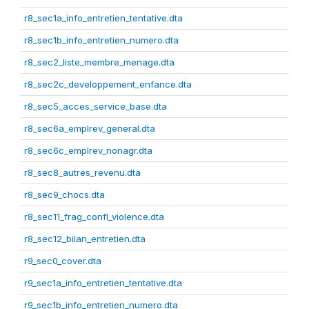
r8_sec1a_info_entretien_tentative.dta
r8_sec1b_info_entretien_numero.dta
r8_sec2_liste_membre_menage.dta
r8_sec2c_developpement_enfance.dta
r8_sec5_acces_service_base.dta
r8_sec6a_emplrev_general.dta
r8_sec6c_emplrev_nonagr.dta
r8_sec8_autres_revenu.dta
r8_sec9_chocs.dta
r8_sec11_frag_confl_violence.dta
r8_sec12_bilan_entretien.dta
r9_sec0_cover.dta
r9_sec1a_info_entretien_tentative.dta
r9_sec1b_info_entretien_numero.dta