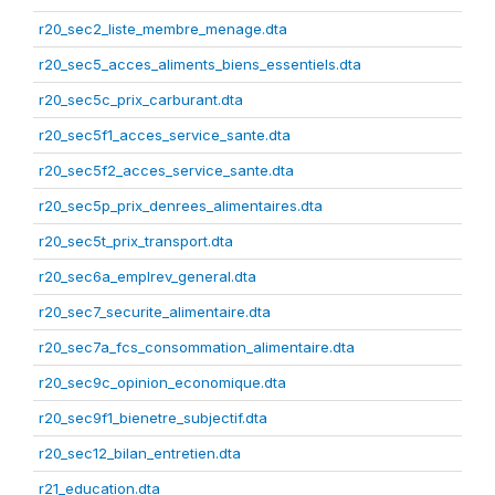
r20_sec2_liste_membre_menage.dta
r20_sec5_acces_aliments_biens_essentiels.dta
r20_sec5c_prix_carburant.dta
r20_sec5f1_acces_service_sante.dta
r20_sec5f2_acces_service_sante.dta
r20_sec5p_prix_denrees_alimentaires.dta
r20_sec5t_prix_transport.dta
r20_sec6a_emplrev_general.dta
r20_sec7_securite_alimentaire.dta
r20_sec7a_fcs_consommation_alimentaire.dta
r20_sec9c_opinion_economique.dta
r20_sec9f1_bienetre_subjectif.dta
r20_sec12_bilan_entretien.dta
r21_education.dta