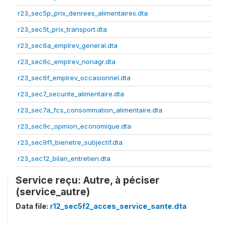
r23_sec5p_prix_denrees_alimentaires.dta
r23_sec5t_prix_transport.dta
r23_sec6a_emplrev_general.dta
r23_sec6c_emplrev_nonagr.dta
r23_sec6f_emplrev_occasionnel.dta
r23_sec7_securite_alimentaire.dta
r23_sec7a_fcs_consommation_alimentaire.dta
r23_sec9c_opinion_economique.dta
r23_sec9f1_bienetre_subjectif.dta
r23_sec12_bilan_entretien.dta
Service reçu: Autre, à péciser
(service_autre)
Data file:
r12_sec5f2_acces_service_sante.dta