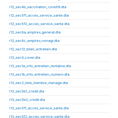
r12_sec4b_vaccination_covid19.dta
r12_sec5f1_acces_service_sante.dta
r12_sec5f2_acces_service_sante.dta
r12_sec6a_emplrev_general.dta
r12_sec6c_emplrev_nonagr.dta
r12_sec12_bilan_entretien.dta
r13_sec0_cover.dta
r13_sec1a_info_entretien_tentative.dta
r13_sec1b_info_entretien_numero.dta
r13_sec2_liste_membre_menage.dta
r13_sec5b1_credit.dta
r13_sec5b2_credit.dta
r13_sec5f1_acces_service_sante.dta
r13_sec5f2_acces_service_sante.dta