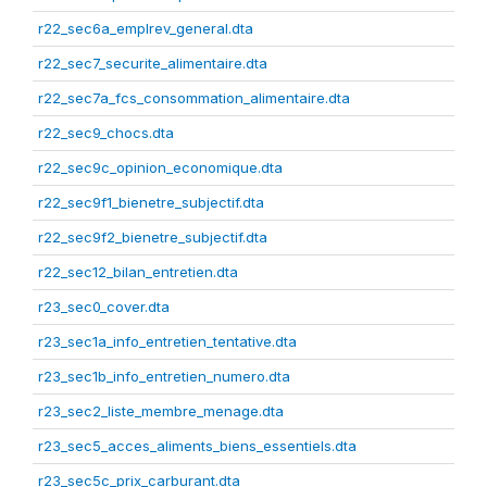
r22_sec6a_emplrev_general.dta
r22_sec7_securite_alimentaire.dta
r22_sec7a_fcs_consommation_alimentaire.dta
r22_sec9_chocs.dta
r22_sec9c_opinion_economique.dta
r22_sec9f1_bienetre_subjectif.dta
r22_sec9f2_bienetre_subjectif.dta
r22_sec12_bilan_entretien.dta
r23_sec0_cover.dta
r23_sec1a_info_entretien_tentative.dta
r23_sec1b_info_entretien_numero.dta
r23_sec2_liste_membre_menage.dta
r23_sec5_acces_aliments_biens_essentiels.dta
r23_sec5c_prix_carburant.dta