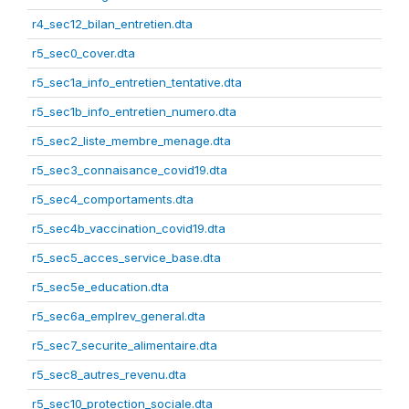
r4_sec12_bilan_entretien.dta
r5_sec0_cover.dta
r5_sec1a_info_entretien_tentative.dta
r5_sec1b_info_entretien_numero.dta
r5_sec2_liste_membre_menage.dta
r5_sec3_connaisance_covid19.dta
r5_sec4_comportaments.dta
r5_sec4b_vaccination_covid19.dta
r5_sec5_acces_service_base.dta
r5_sec5e_education.dta
r5_sec6a_emplrev_general.dta
r5_sec7_securite_alimentaire.dta
r5_sec8_autres_revenu.dta
r5_sec10_protection_sociale.dta