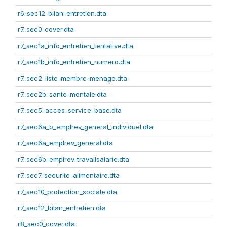
r6_sec12_bilan_entretien.dta
r7_sec0_cover.dta
r7_sec1a_info_entretien_tentative.dta
r7_sec1b_info_entretien_numero.dta
r7_sec2_liste_membre_menage.dta
r7_sec2b_sante_mentale.dta
r7_sec5_acces_service_base.dta
r7_sec6a_b_emplrev_general_individuel.dta
r7_sec6a_emplrev_general.dta
r7_sec6b_emplrev_travailsalarie.dta
r7_sec7_securite_alimentaire.dta
r7_sec10_protection_sociale.dta
r7_sec12_bilan_entretien.dta
r8_sec0_cover.dta