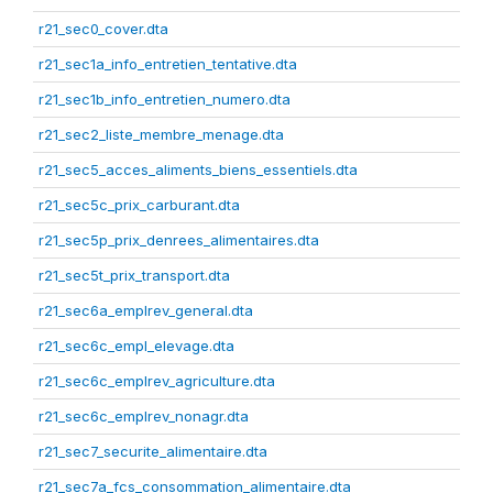
r21_sec0_cover.dta
r21_sec1a_info_entretien_tentative.dta
r21_sec1b_info_entretien_numero.dta
r21_sec2_liste_membre_menage.dta
r21_sec5_acces_aliments_biens_essentiels.dta
r21_sec5c_prix_carburant.dta
r21_sec5p_prix_denrees_alimentaires.dta
r21_sec5t_prix_transport.dta
r21_sec6a_emplrev_general.dta
r21_sec6c_empl_elevage.dta
r21_sec6c_emplrev_agriculture.dta
r21_sec6c_emplrev_nonagr.dta
r21_sec7_securite_alimentaire.dta
r21_sec7a_fcs_consommation_alimentaire.dta