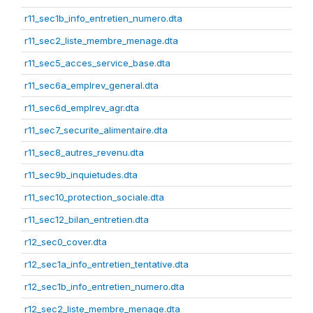
r11_sec1b_info_entretien_numero.dta
r11_sec2_liste_membre_menage.dta
r11_sec5_acces_service_base.dta
r11_sec6a_emplrev_general.dta
r11_sec6d_emplrev_agr.dta
r11_sec7_securite_alimentaire.dta
r11_sec8_autres_revenu.dta
r11_sec9b_inquietudes.dta
r11_sec10_protection_sociale.dta
r11_sec12_bilan_entretien.dta
r12_sec0_cover.dta
r12_sec1a_info_entretien_tentative.dta
r12_sec1b_info_entretien_numero.dta
r12_sec2_liste_membre_menage.dta