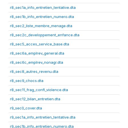
r8_sec1a_info_entretien_tentative.dta
r8_sec1b_info_entretien_numero.dta
r8_sec2_liste_membre_menage.dta
r8_sec2c_developpement_enfance.dta
r8_sec5_acces_service_base.dta
r8_sec6a_emplrev_general.dta
r8_sec6c_emplrev_nonagr.dta
r8_sec8_autres_revenu.dta
r8_sec9_chocs.dta
r8_sec11_frag_confl_violence.dta
r8_sec12_bilan_entretien.dta
r9_sec0_cover.dta
r9_sec1a_info_entretien_tentative.dta
r9_sec1b_info_entretien_numero.dta