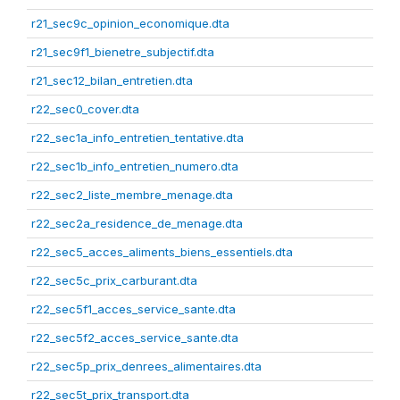
r21_sec9c_opinion_economique.dta
r21_sec9f1_bienetre_subjectif.dta
r21_sec12_bilan_entretien.dta
r22_sec0_cover.dta
r22_sec1a_info_entretien_tentative.dta
r22_sec1b_info_entretien_numero.dta
r22_sec2_liste_membre_menage.dta
r22_sec2a_residence_de_menage.dta
r22_sec5_acces_aliments_biens_essentiels.dta
r22_sec5c_prix_carburant.dta
r22_sec5f1_acces_service_sante.dta
r22_sec5f2_acces_service_sante.dta
r22_sec5p_prix_denrees_alimentaires.dta
r22_sec5t_prix_transport.dta