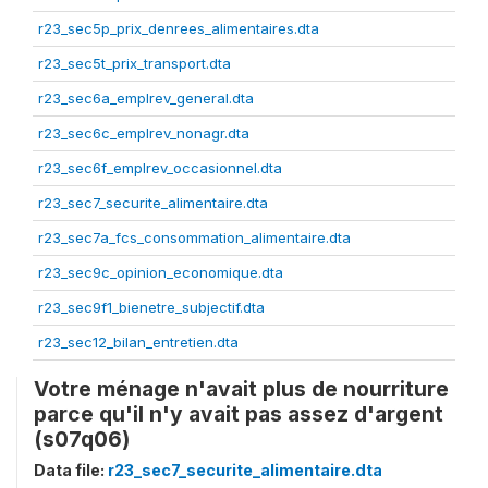
r23_sec5p_prix_denrees_alimentaires.dta
r23_sec5t_prix_transport.dta
r23_sec6a_emplrev_general.dta
r23_sec6c_emplrev_nonagr.dta
r23_sec6f_emplrev_occasionnel.dta
r23_sec7_securite_alimentaire.dta
r23_sec7a_fcs_consommation_alimentaire.dta
r23_sec9c_opinion_economique.dta
r23_sec9f1_bienetre_subjectif.dta
r23_sec12_bilan_entretien.dta
Votre ménage n'avait plus de nourriture
parce qu'il n'y avait pas assez d'argent
(s07q06)
Data file:
r23_sec7_securite_alimentaire.dta