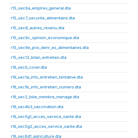
r15_sec6a_emplrev_general.dta
r15_sec7_securite_alimentaire.dta
r15_sec8_autres_revenu.dta
r15_sec9c_opinion_economique.dta
r15_sec9e_prix_denr_es_alimentaires.dta
r15_sec12_bilan_entretien.dta
r16_sec0_cover.dta
r16_sec1a_info_entretien_tentative.dta
r16_sec1b_info_entretien_numero.dta
r16_sec2_liste_membre_menage.dta
r16_sec4b3_vaccination.dta
r16_sec5g1_acces_service_sante.dta
r16_sec5g2_acces_service_sante.dta
r16_sec6d1_agriculture.dta