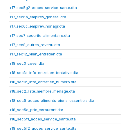
r17_sec5g2_acces_service_sante.dta
r17_sec6a_emplrev_general.dta
r17_sec6c_emplrev_nonagr.dta
r17_sec7_securite_alimentaire.dta
r17_sec8_autres_revenu.dta
r17_sec12_bilan_entretien.dta
r18_sec0_cover.dta
r18_sec1a_info_entretien_tentative.dta
r18_sec1b_info_entretien_numero.dta
r18_sec2_liste_membre_menage.dta
r18_sec5_acces_aliments_biens_essentiels.dta
r18_sec5c_prix_carburant.dta
r18_sec5f1_acces_service_sante.dta
r18_sec5f2_acces_service_sante.dta