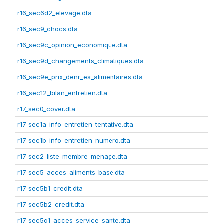
r16_sec6d2_elevage.dta
r16_sec9_chocs.dta
r16_sec9c_opinion_economique.dta
r16_sec9d_changements_climatiques.dta
r16_sec9e_prix_denr_es_alimentaires.dta
r16_sec12_bilan_entretien.dta
r17_sec0_cover.dta
r17_sec1a_info_entretien_tentative.dta
r17_sec1b_info_entretien_numero.dta
r17_sec2_liste_membre_menage.dta
r17_sec5_acces_aliments_base.dta
r17_sec5b1_credit.dta
r17_sec5b2_credit.dta
r17_sec5g1_acces_service_sante.dta