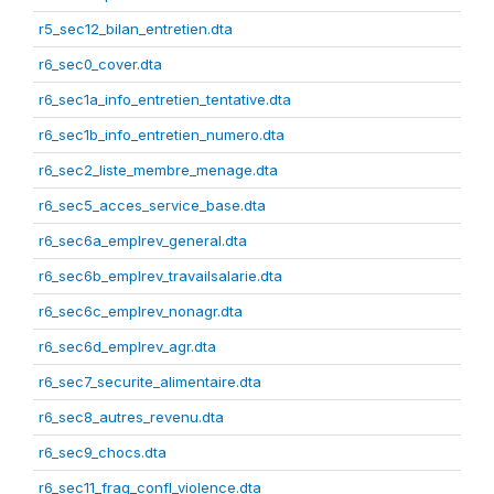
r5_sec12_bilan_entretien.dta
r6_sec0_cover.dta
r6_sec1a_info_entretien_tentative.dta
r6_sec1b_info_entretien_numero.dta
r6_sec2_liste_membre_menage.dta
r6_sec5_acces_service_base.dta
r6_sec6a_emplrev_general.dta
r6_sec6b_emplrev_travailsalarie.dta
r6_sec6c_emplrev_nonagr.dta
r6_sec6d_emplrev_agr.dta
r6_sec7_securite_alimentaire.dta
r6_sec8_autres_revenu.dta
r6_sec9_chocs.dta
r6_sec11_frag_confl_violence.dta