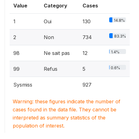
Value
Category
Cases
14.8%
1
Oui
130
83.3%
2
Non
734
1.4%
98
Ne sait pas
12
0.6%
99
Refus
5
Sysmiss
927
Warning: these figures indicate the number of
cases found in the data file. They cannot be
interpreted as summary statistics of the
population of interest.