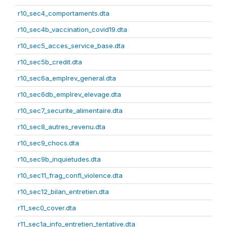
r10_sec4_comportaments.dta
r10_sec4b_vaccination_covid19.dta
r10_sec5_acces_service_base.dta
r10_sec5b_credit.dta
r10_sec6a_emplrev_general.dta
r10_sec6db_emplrev_elevage.dta
r10_sec7_securite_alimentaire.dta
r10_sec8_autres_revenu.dta
r10_sec9_chocs.dta
r10_sec9b_inquietudes.dta
r10_sec11_frag_confl_violence.dta
r10_sec12_bilan_entretien.dta
r11_sec0_cover.dta
r11_sec1a_info_entretien_tentative.dta