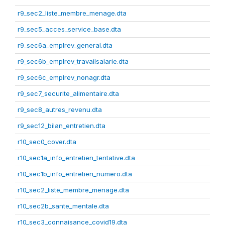
r9_sec2_liste_membre_menage.dta
r9_sec5_acces_service_base.dta
r9_sec6a_emplrev_general.dta
r9_sec6b_emplrev_travailsalarie.dta
r9_sec6c_emplrev_nonagr.dta
r9_sec7_securite_alimentaire.dta
r9_sec8_autres_revenu.dta
r9_sec12_bilan_entretien.dta
r10_sec0_cover.dta
r10_sec1a_info_entretien_tentative.dta
r10_sec1b_info_entretien_numero.dta
r10_sec2_liste_membre_menage.dta
r10_sec2b_sante_mentale.dta
r10_sec3_connaisance_covid19.dta