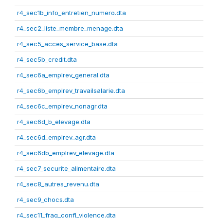
r4_sec1b_info_entretien_numero.dta
r4_sec2_liste_membre_menage.dta
r4_sec5_acces_service_base.dta
r4_sec5b_credit.dta
r4_sec6a_emplrev_general.dta
r4_sec6b_emplrev_travailsalarie.dta
r4_sec6c_emplrev_nonagr.dta
r4_sec6d_b_elevage.dta
r4_sec6d_emplrev_agr.dta
r4_sec6db_emplrev_elevage.dta
r4_sec7_securite_alimentaire.dta
r4_sec8_autres_revenu.dta
r4_sec9_chocs.dta
r4_sec11_frag_confl_violence.dta