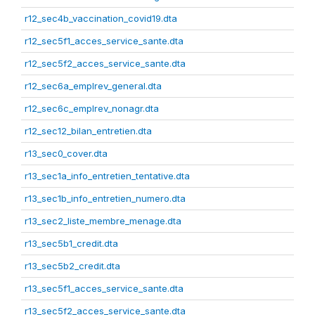
r12_sec4b_vaccination_covid19.dta
r12_sec5f1_acces_service_sante.dta
r12_sec5f2_acces_service_sante.dta
r12_sec6a_emplrev_general.dta
r12_sec6c_emplrev_nonagr.dta
r12_sec12_bilan_entretien.dta
r13_sec0_cover.dta
r13_sec1a_info_entretien_tentative.dta
r13_sec1b_info_entretien_numero.dta
r13_sec2_liste_membre_menage.dta
r13_sec5b1_credit.dta
r13_sec5b2_credit.dta
r13_sec5f1_acces_service_sante.dta
r13_sec5f2_acces_service_sante.dta