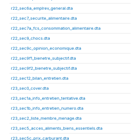
r22_sec6a_emplrev_general.dta
r22_sec7_securite_alimentaire.dta
r22_sec7a_fcs_consommation_alimentaire.dta
r22_sec9_chocs.dta
r22_sec9c_opinion_economique.dta
r22_sec9f1_bienetre_subjectif.dta
r22_sec9f2_bienetre_subjectif.dta
r22_sec12_bilan_entretien.dta
r23_sec0_cover.dta
r23_sec1a_info_entretien_tentative.dta
r23_sec1b_info_entretien_numero.dta
r23_sec2_liste_membre_menage.dta
r23_sec5_acces_aliments_biens_essentiels.dta
r23_sec5c_prix_carburant.dta