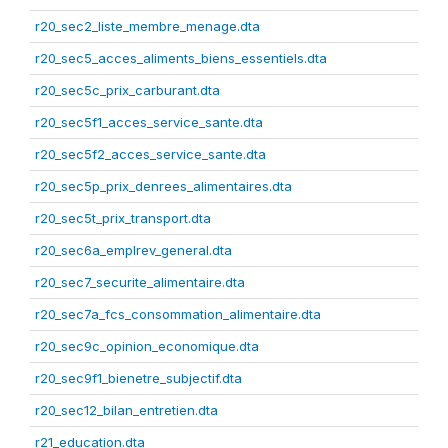
r20_sec2_liste_membre_menage.dta
r20_sec5_acces_aliments_biens_essentiels.dta
r20_sec5c_prix_carburant.dta
r20_sec5f1_acces_service_sante.dta
r20_sec5f2_acces_service_sante.dta
r20_sec5p_prix_denrees_alimentaires.dta
r20_sec5t_prix_transport.dta
r20_sec6a_emplrev_general.dta
r20_sec7_securite_alimentaire.dta
r20_sec7a_fcs_consommation_alimentaire.dta
r20_sec9c_opinion_economique.dta
r20_sec9f1_bienetre_subjectif.dta
r20_sec12_bilan_entretien.dta
r21_education.dta