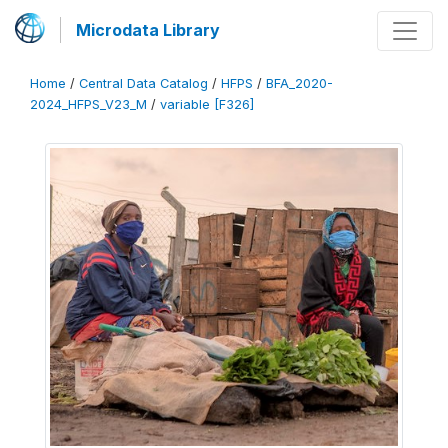
Microdata Library
Home
/
Central Data Catalog
/
HFPS
/
BFA_2020-
2024_HFPS_V23_M
/
variable [F326]