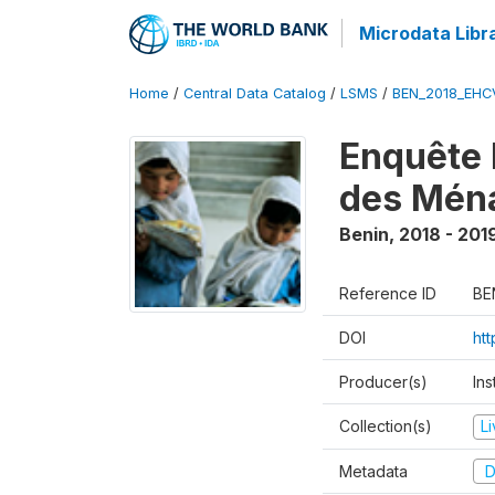
Microdata Libr
Home
/
Central Data Catalog
/
LSMS
/
BEN_2018_EH
Enquête 
des Mén
Benin
,
2018 - 201
Reference ID
BE
DOI
ht
Producer(s)
Ins
Collection(s)
L
Metadata
D