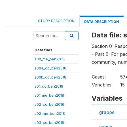
STUDY DESCRIPTION
DATA DESCRIPTION
Data file:
Section 0: Resp
Data files
- Part B: For pe
s00_me_ben2018
community, numbe
s00a_co_ben2018
Cases:
57
s00b_co_ben2018
Variables:
15
s01_co_ben2018
s01_me_ben2018
Variables
s02_co_ben2018
grappe
s02_me_ben2018
s03_co_ben2018
vague