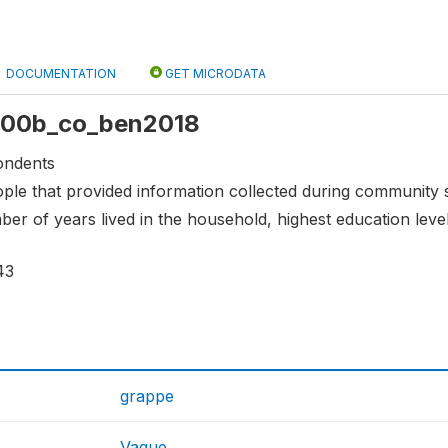
DOCUMENTATION
GET MICRODATA
 s00b_co_ben2018
ondents
ople that provided information collected during community s
r of years lived in the household, highest education level
43
grappe
Vague