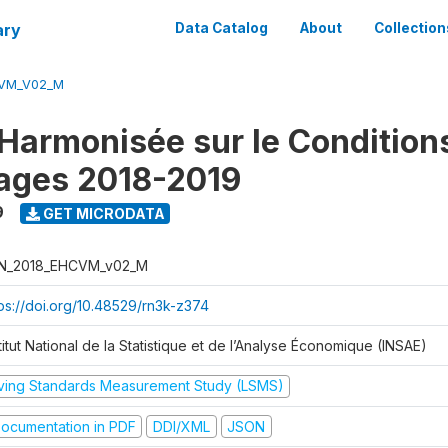
ary
Data Catalog
About
Collection
CVM_V02_M
Harmonisée sur le Condition
ages 2018-2019
9
GET MICRODATA
N_2018_EHCVM_v02_M
tps://doi.org/10.48529/rn3k-z374
titut National de la Statistique et de l’Analyse Économique (INSAE)
iving Standards Measurement Study (LSMS)
ocumentation in PDF
DDI/XML
JSON