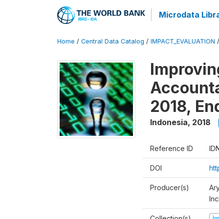
Microdata Libr
Home
/
Central Data Catalog
/
IMPACT_EVALUATION
Improvin
Accounta
2018, En
Indonesia
,
2018
Reference ID
ID
DOI
ht
Producer(s)
Ar
Inc
Collection(s)
I