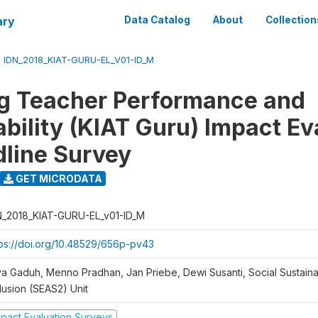
ary
Data Catalog
About
Collection
/
IDN_2018_KIAT-GURU-EL_V01-ID_M
g Teacher Performance and
bility (KIAT Guru) Impact Ev
dline Survey
GET MICRODATA
N_2018_KIAT-GURU-EL_v01-ID_M
tps://doi.org/10.48529/656p-pv43
ya Gaduh, Menno Pradhan, Jan Priebe, Dewi Susanti, Social Sustainab
lusion (SEAS2) Unit
mpact Evaluation Surveys