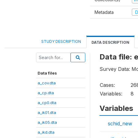
Metadata
D
STUDY DESCRIPTION
DATA DESCRIPTION
Data file: 
Survey Data: Mo
Data files
a_cov.dta
Cases:
26
a_cp.dta
Variables:
8
a_cp0.dta
Variables
a_ik01.dta
a_ik05.dta
schid_new
a_ikd.dta