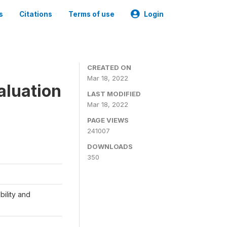
s
Citations
Terms of use
Login
CREATED ON
Mar 18, 2022
aluation
LAST MODIFIED
Mar 18, 2022
PAGE VIEWS
241007
DOWNLOADS
350
ility and