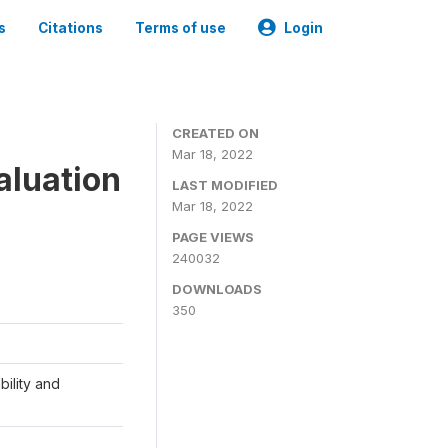
s
Citations
Terms of use
Login
CREATED ON
Mar 18, 2022
aluation
LAST MODIFIED
Mar 18, 2022
PAGE VIEWS
240032
DOWNLOADS
350
ility and