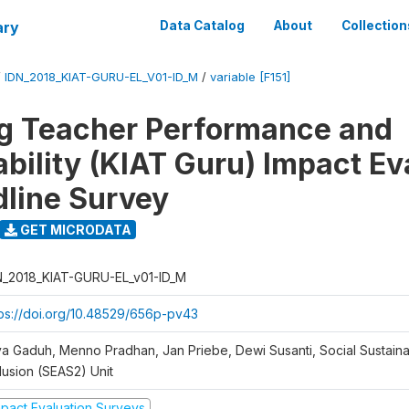
ary
Data Catalog
About
Collection
/
IDN_2018_KIAT-GURU-EL_V01-ID_M
/
variable [F151]
g Teacher Performance and
bility (KIAT Guru) Impact Ev
dline Survey
GET MICRODATA
N_2018_KIAT-GURU-EL_v01-ID_M
tps://doi.org/10.48529/656p-pv43
ya Gaduh, Menno Pradhan, Jan Priebe, Dewi Susanti, Social Sustainab
lusion (SEAS2) Unit
mpact Evaluation Surveys