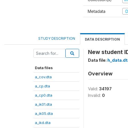
Metadata
D
STUDY DESCRIPTION
DATA DESCRIPTION
New student I
Data file:
h_data.dt
Data files
Overview
a_cov.dta
a_cp.dta
Valid:
34197
a_cp0.dta
Invalid:
0
a_ik01.dta
a_ik05.dta
a_ikd.dta