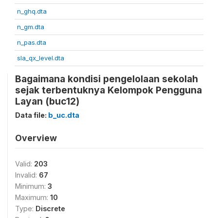
n_ghq.dta
n_gm.dta
n_pas.dta
sla_qx_level.dta
Bagaimana kondisi pengelolaan sekolah
sejak terbentuknya Kelompok Pengguna
Layan (buc12)
Data file:
b_uc.dta
Overview
Valid:
203
Invalid:
67
Minimum:
3
Maximum:
10
Type:
Discrete