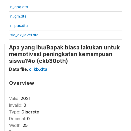
n_ghq.dta
n_gm.dta
n_pas.dta
sla_qx_level.dta
Apa yang Ibu/Bapak biasa lakukan untuk
memotivasi peningkatan kemampuan
siswa?#o (ckb30oth)
Data file:
c_kb.dta
Overview
Valid:
2021
Invalid:
0
Type:
Discrete
Decimal:
0
Width:
25