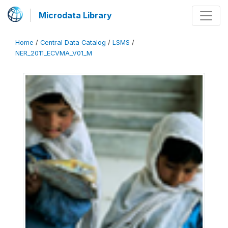
Microdata Library
Home
/
Central Data Catalog
/
LSMS
/
NER_2011_ECVMA_V01_M