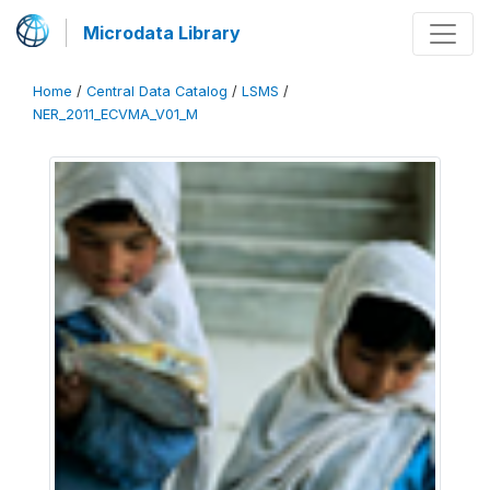
Microdata Library
Home
/
Central Data Catalog
/
LSMS
/
NER_2011_ECVMA_V01_M