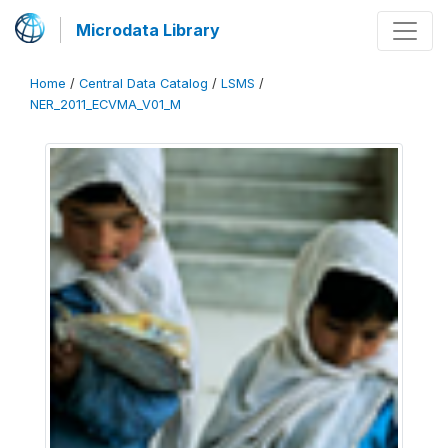
Microdata Library
Home
/
Central Data Catalog
/
LSMS
/
NER_2011_ECVMA_V01_M