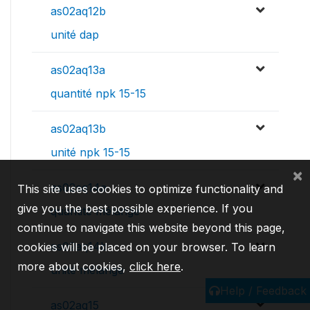
as02aq12b
unité dap
as02aq13a
quantité npk 15-15
as02aq13b
unité npk 15-15
×
as02aq14a
This site uses cookies to optimize functionality and
give you the best possible experience. If you
quantité mélange
continue to navigate this website beyond this page,
as02aq14b
cookies will be placed on your browser. To learn
more about cookies,
click here
.
unité mélange
Help / Feedback
as02aq15