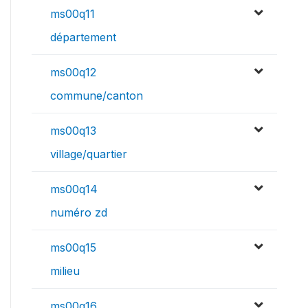
ms00q11
département
ms00q12
commune/canton
ms00q13
village/quartier
ms00q14
numéro zd
ms00q15
milieu
ms00q16