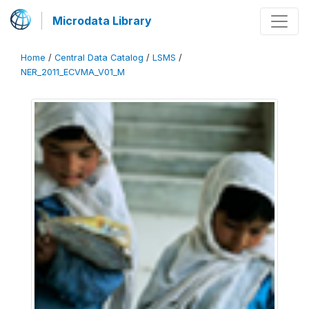
Microdata Library
Home
/
Central Data Catalog
/
LSMS
/
NER_2011_ECVMA_V01_M