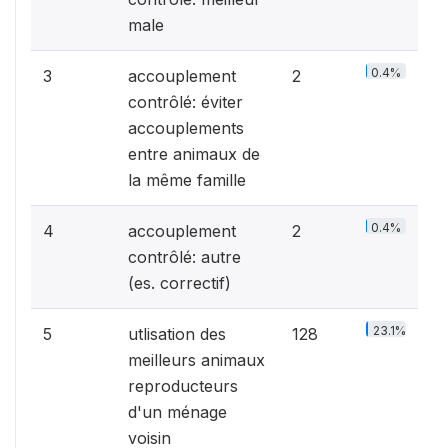
male
0.4%
3
accouplement
2
contrôlé: éviter
accouplements
entre animaux de
la même famille
0.4%
4
accouplement
2
contrôlé: autre
(es. correctif)
23.1%
5
utlisation des
128
meilleurs animaux
reproducteurs
d'un ménage
voisin