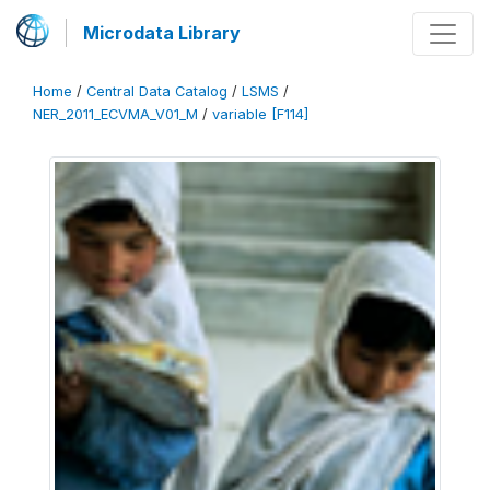
Microdata Library
Home
/
Central Data Catalog
/
LSMS
/
NER_2011_ECVMA_V01_M
/
variable [F114]