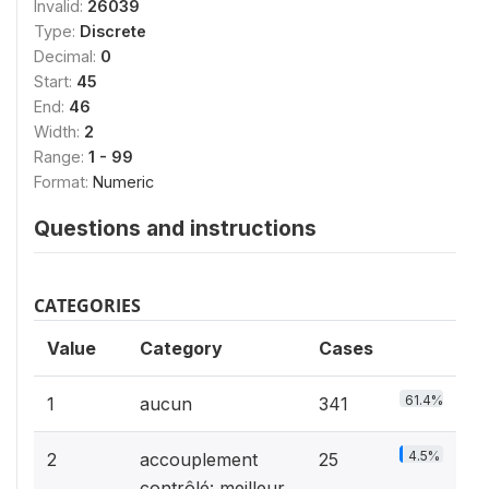
Invalid:
26039
Type:
Discrete
Decimal:
0
Start:
45
End:
46
Width:
2
Range:
1 - 99
Format:
Numeric
Questions and instructions
CATEGORIES
Value
Category
Cases
61.4%
1
aucun
341
4.5%
2
accouplement
25
contrôlé: meilleur