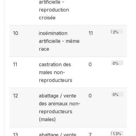
artificielle -
reproduction
croisée
2%
10
insémination
11
artificielle - même
race
0%
11
castration des
0
males non-
reproducteurs
0%
12
abattage / vente
0
des animaux non-
reproducteurs
(males)
1.3%
13
abattage / vente
7