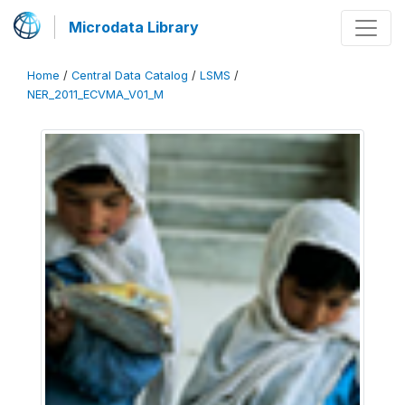
Microdata Library
Home
/
Central Data Catalog
/
LSMS
/
NER_2011_ECVMA_V01_M