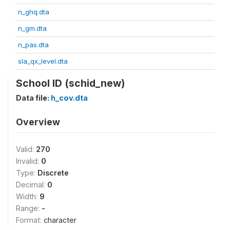
n_ghq.dta
n_gm.dta
n_pas.dta
sla_qx_level.dta
School ID (schid_new)
Data file:
h_cov.dta
Overview
Valid:
270
Invalid:
0
Type:
Discrete
Decimal:
0
Width:
9
Range:
-
Format:
character