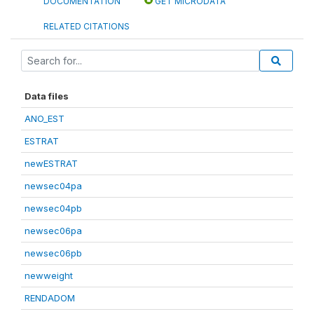
DOCUMENTATION
GET MICRODATA
RELATED CITATIONS
Data files
ANO_EST
ESTRAT
newESTRAT
newsec04pa
newsec04pb
newsec06pa
newsec06pb
newweight
RENDADOM