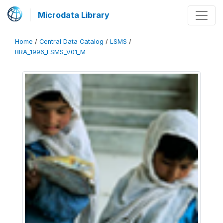
Microdata Library
Home
/
Central Data Catalog
/
LSMS
/
BRA_1996_LSMS_V01_M