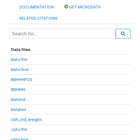
DOCUMENTATION
GET MICRODATA
RELATED CITATIONS
Data files
bbhcfhh
bbhcfind
BBHHHPOS
BBHIHH
bbhiind
bbhjhist
cbh_ind_weighs
cbhcfhh
cbhcfind