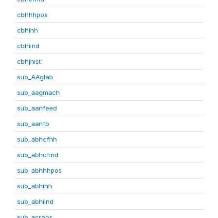
cbhhhpos
cbhihh
cbhiind
cbhjhist
sub_AAglab
sub_aagmach
sub_aanfeed
sub_aanfp
sub_abhcfhh
sub_abhcfind
sub_abhhhpos
sub_abhihh
sub_abhiind
sub_acrops