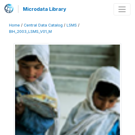
Microdata Library
Home
/
Central Data Catalog
/
LSMS
/
BIH_2003_LSMS_V01_M