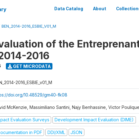
ary
Data Catalog
About
Collection
/
BEN_2014-2016_ESBIE_V01_M
valuation of the Entreprenan
 2014-2016
6
GET MICRODATA
N_2014-2016_ESBIE_v01_M
tps://doi.org/10.48529/gm40-fk08
vid McKenzie, Massimiliano Santini, Najy Benhassine, Victor Pouliqu
mpact Evaluation Surveys
Development Impact Evaluation (DIME)
ocumentation in PDF
DDI/XML
JSON