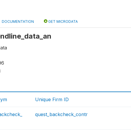
DOCUMENTATION
GET MICRODATA
 endline_data_an
data
96
3
nym
Unique Firm ID
ackcheck_
quest_backcheck_contr