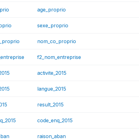
prio
age_proprio
oprio
sexe_proprio
_proprio
nom_co_proprio
entreprise
f2_nom_entreprise
_2015
activite_2015
2015
langue_2015
015
result_2015
q_2015
code_enq_2015
aban
raison_aban