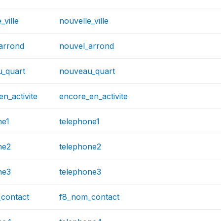
_ville
nouvelle_ville
arrond
nouvel_arrond
_quart
nouveau_quart
n_activite
encore_en_activite
ne1
telephone1
ne2
telephone2
ne3
telephone3
contact
f8_nom_contact