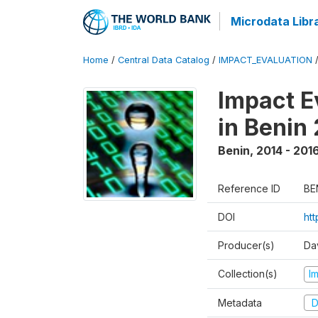
Microdata Libr
Home
/
Central Data Catalog
/
IMPACT_EVALUATION
Impact E
in Benin
Benin
,
2014 - 201
Reference ID
BE
DOI
ht
Producer(s)
Da
Collection(s)
I
Metadata
D