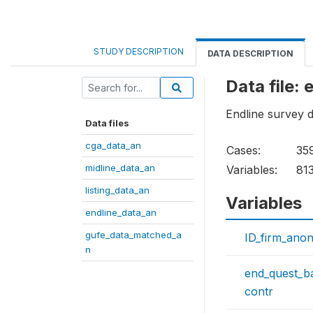
STUDY DESCRIPTION
DATA DESCRIPTION
Data file:
Endline survey 
Data files
cga_data_an
Cases:
35
midline_data_an
Variables:
81
listing_data_an
Variables
endline_data_an
gufe_data_matched_a
ID_firm_ano
n
end_quest_b
contr