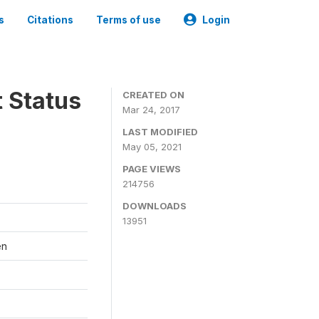
s
Citations
Terms of use
Login
t Status
CREATED ON
Mar 24, 2017
LAST MODIFIED
May 05, 2021
PAGE VIEWS
214756
DOWNLOADS
13951
en