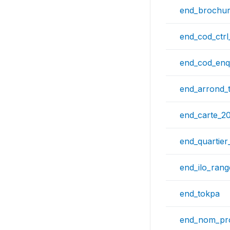
end_brochu
end_cod_ctrl
end_cod_enq
end_arrond_
end_carte_2
end_quartier
end_ilo_ran
end_tokpa
end_nom_pr